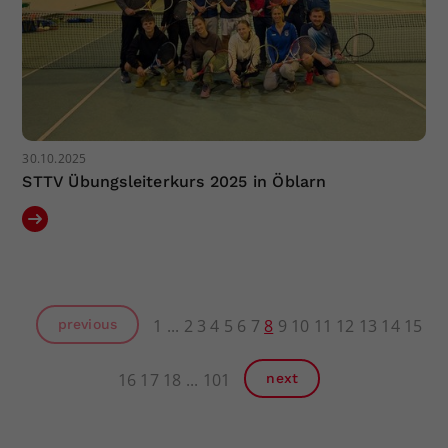
30.10.2025
STTV Übungsleiterkurs 2025 in Öblarn
1
2
3
4
5
6
7
8
9
10
11
12
13
14
15
previous
16
17
18
101
next