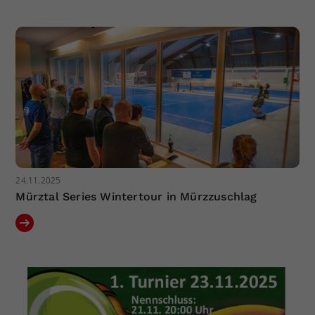
Dieser Wert speichert Ihre Consent-
Einstellungen. Unter anderem eine
zufällig generierte ID, für die
Zweck
historische Speicherung Ihrer
vorgenommen Einstellungen, falls der
Webseiten-Betreiber dies eingestellt
hat.
24.11.2025
Mürztal Series Wintertour in Mürzzuschlag