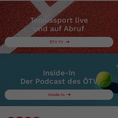
Tennissport live
und auf Abruf
ÖTV TV
Inside-In
Der Podcast des ÖTV
Inside-In