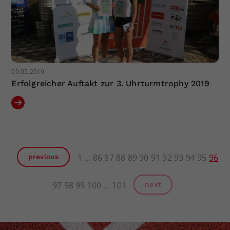
09.05.2019
Erfolgreicher Auftakt zur 3. Uhrturmtrophy 2019
1
86
87
88
89
90
91
92
93
94
95
96
previous
97
98
99
100
101
next