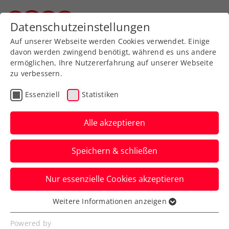
Datenschutzeinstellungen
Steirischer Tennisverband
Auf unserer Webseite werden Cookies verwendet. Einige
davon werden zwingend benötigt, während es uns andere
ermöglichen, Ihre Nutzererfahrung auf unserer Webseite
zu verbessern.
Aktuelle News
Essenziell
Statistiken
Alle akzeptieren
Speichern & schließen
Nur essenzielle Cookies akzeptieren
Weitere Informationen anzeigen
Essenziell
News filtern
Essenzielle Cookies werden für grundlegende
Powered by