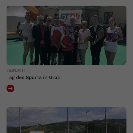
Dieser Wert speichert Ihre Consent-
Einstellungen. Unter anderem eine
zufällig generierte ID, für die
Zweck
historische Speicherung Ihrer
vorgenommen Einstellungen, falls der
Webseiten-Betreiber dies eingestellt
hat.
26.05.2019
Tag des Sports in Graz