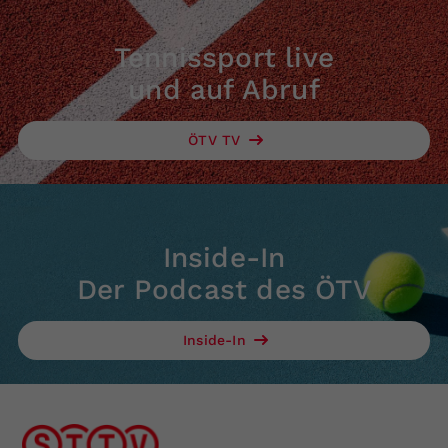
Tennissport live
und auf Abruf
ÖTV TV
Inside-In
Der Podcast des ÖTV
Inside-In