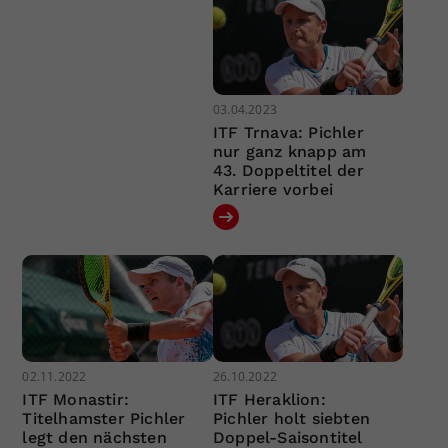
03.04.2023
ITF Trnava: Pichler
nur ganz knapp am
43. Doppeltitel der
Karriere vorbei
02.11.2022
26.10.2022
ITF Monastir:
ITF Heraklion:
Titelhamster Pichler
Pichler holt siebten
legt den nächsten
Doppel-Saisontitel