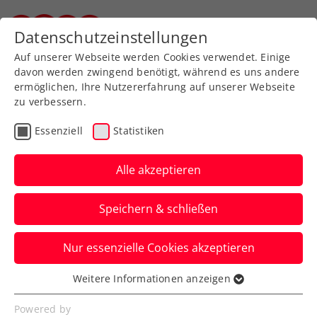
Zurück zur Newsübersicht
Datenschutzeinstellungen
Steirischer Tennisverband
Auf unserer Webseite werden Cookies verwendet. Einige
davon werden zwingend benötigt, während es uns andere
ermöglichen, Ihre Nutzererfahrung auf unserer Webseite
zu verbessern.
Turniere
ATP
Essenziell
Statistiken
ATP-Challenger Kigali:
Pichler kämpft um bisher
Alle akzeptieren
größten Doppeltitel
Speichern & schließen
Das ÖTV-Ass steht in Ruanda das zweite
Nur essenzielle Cookies akzeptieren
Mal auf dieser Turnierebene in einem
Doppelfinale.
Weitere Informationen anzeigen
Essenziell
Verfasst von: Manuel Wachta, 08.03.2024
Essenzielle Cookies werden für grundlegende
Powered by