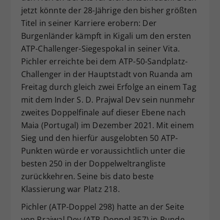
jetzt könnte der 28-Jährige den bisher größten
Dieser Wert speichert Ihre Consent-
Titel in seiner Karriere erobern: Der
Einstellungen. Unter anderem eine
zufällig generierte ID, für die
Burgenländer kämpft in Kigali um den ersten
Zweck
historische Speicherung Ihrer
ATP-Challenger-Siegespokal in seiner Vita.
vorgenommen Einstellungen, falls der
Pichler erreichte bei dem ATP-50-Sandplatz-
Webseiten-Betreiber dies eingestellt
Challenger in der Hauptstadt von Ruanda am
hat.
Freitag durch gleich zwei Erfolge an einem Tag
mit dem Inder S. D. Prajwal Dev sein nunmehr
zweites Doppelfinale auf dieser Ebene nach
Maia (Portugal) im Dezember 2021. Mit einem
Sieg und den hierfür ausgelobten 50 ATP-
Punkten würde er voraussichtlich unter die
besten 250 in der Doppelweltrangliste
zurückkehren. Seine bis dato beste
Klassierung war Platz 218.
Pichler (ATP-Doppel 298) hatte an der Seite
von Prajwal Dev (ATP-Doppel 357) in Runde