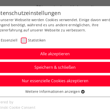
ÖTV
Landesverbände
News
tenschutzeinstellungen
 unserer Webseite werden Cookies verwendet. Einige davon wer
Ausbildungen
Services
Über uns
ngend benötigt, während es uns andere ermöglichen, Ihre
zererfahrung auf unserer Webseite zu verbessern.
Essenziell
Statistiken
Alle akzeptieren
Speichern & schließen
Nur essenzielle Cookies akzeptieren
le Neune! Pichler mit
Weitere Informationen anzeigen
ssenziell
el-Finaleinzug
senzielle Cookies werden für grundlegende Funktionen der
ered by
bseite benötigt. Dadurch ist gewährleistet, dass die Webseite
linski Cookie Consent