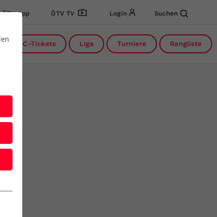
ÖTV App
ÖTV TV
Login
Suchen
den
DC-Tickets
Liga
Turniere
Rangliste