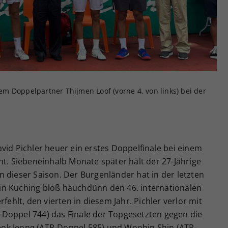
Zweck
generierte ID, für die historische Speicherung
Ihrer vorgenommen Einstellungen, falls der
Webseiten-Betreiber dies eingestellt hat.
inem Doppelpartner Thijmen Loof (vorne 4. von links) bei der
vid Pichler heuer ein erstes Doppelfinale bei einem
ht. Siebeneinhalb Monate später hält der 27-Jährige
 dieser Saison. Der Burgenländer hat in der letzten
in Kuching bloß hauchdünn den 46. internationalen
fehlt, den vierten in diesem Jahr. Pichler verlor mit
Doppel 744) das Finale der Topgesetzten gegen die
ok Jeong (ATP-Doppel 585) und Woobin Shin (ATP-