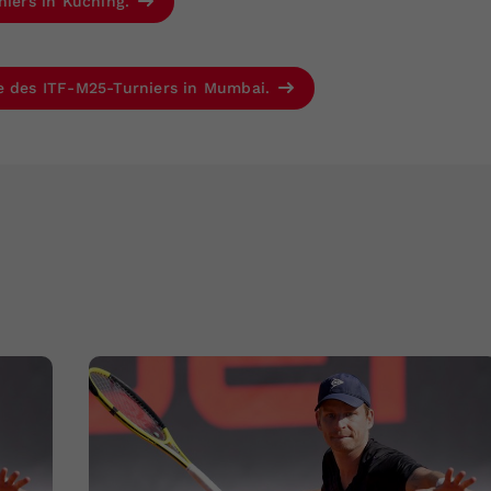
niers in Kuching.
se des ITF-M25-Turniers in Mumbai.