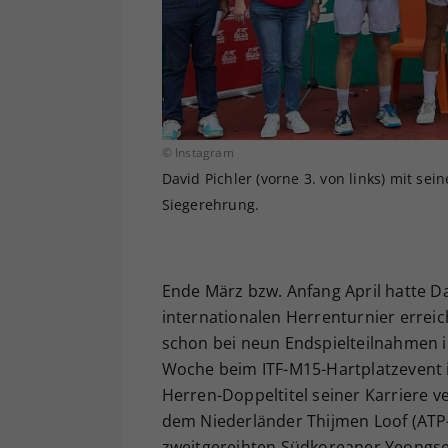
© Instagram
David Pichler (vorne 3. von links) mit se
Siegerehrung.
Ende März bzw. Anfang April hatte Da
internationalen Herrenturnier erreic
schon bei neun Endspielteilnahmen in
Woche beim ITF-M15-Hartplatzevent 
Herren-Doppeltitel seiner Karriere ver
dem Niederländer Thijmen Loof (ATP-
zweitgereihten Südkoreaner Yeongse