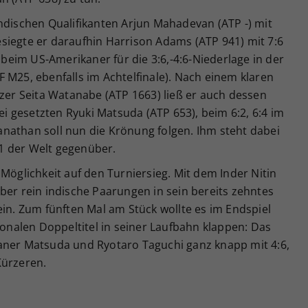
ndischen Qualifikanten Arjun Mahadevan (ATP -) mit
 besiegte er daraufhin Harrison Adams (ATP 941) mit 7:6
t beim US-Amerikaner für die 3:6,-4:6-Niederlage in der
 M25, ebenfalls im Achtelfinale). Nach einem klaren
tzer Seita Watanabe (ATP 1663) ließ er auch dessen
 gesetzten Ryuki Matsuda (ATP 653), beim 6:2, 6:4 im
nathan soll nun die Krönung folgen. Ihm steht dabei
1 der Welt gegenüber.
Möglichkeit auf den Turniersieg. Mit dem Inder Nitin
ber rein indische Paarungen in sein bereits zehntes
ein. Zum fünften Mal am Stück wollte es im Endspiel
ionalen Doppeltitel in seiner Laufbahn klappen: Das
aner Matsuda und Ryotaro Taguchi ganz knapp mit 4:6,
Kürzeren.