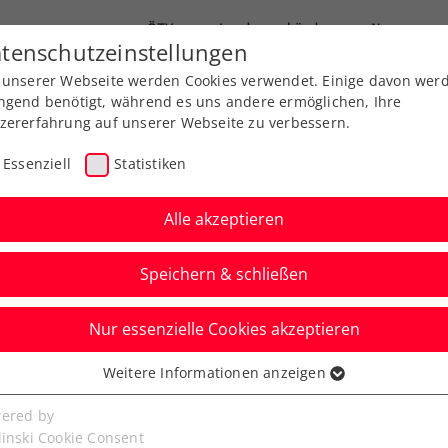
ÖTV
Landesverbände
News
tenschutzeinstellungen
 unserer Webseite werden Cookies verwendet. Einige davon wer
Ausbildungen
Services
Über uns
ngend benötigt, während es uns andere ermöglichen, Ihre
zererfahrung auf unserer Webseite zu verbessern.
Essenziell
Statistiken
Alle akzeptieren
Speichern & schließen
Nur essenzielle Cookies akzeptieren
 Pichler spielt um
Weitere Informationen anzeigen
ssenziell
itel der Karriere
senzielle Cookies werden für grundlegende Funktionen der
ered by
bseite benötigt. Dadurch ist gewährleistet, dass die Webseite
linski Cookie Consent