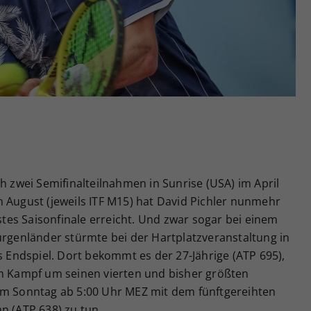
Zweck
generierte ID, für die historische Speicherung
Ihrer vorgenommen Einstellungen, falls der
Webseiten-Betreiber dies eingestellt hat.
h zwei Semifinalteilnahmen in Sunrise (USA) im April
 August (jeweils ITF M15) hat David Pichler nunmehr
es Saisonfinale erreicht. Und zwar sogar bei einem
urgenländer stürmte bei der Hartplatzveranstaltung in
ns Endspiel. Dort bekommt es der 27-Jährige (ATP 695),
im Kampf um seinen vierten und bisher größten
am Sonntag ab 5:00 Uhr MEZ mit dem fünftgereihten
(ATP 638) zu tun.