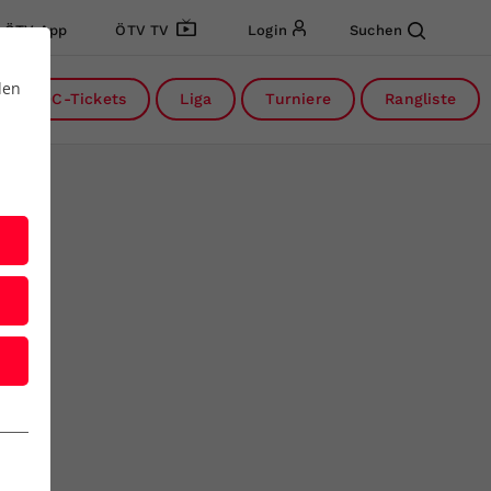
ÖTV App
ÖTV TV
Login
Suchen
den
DC-Tickets
Liga
Turniere
Rangliste