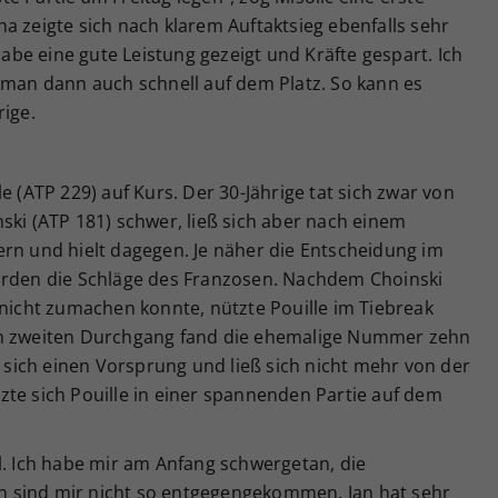
a zeigte sich nach klarem Auftaktsieg ebenfalls sehr
 habe eine gute Leistung gezeigt und Kräfte gespart. Ich
 man dann auch schnell auf dem Platz. So kann es
rige.
e (ATP 229) auf Kurs. Der 30-Jährige tat sich zwar von
ski (ATP 181) schwer, ließ sich aber nach einem
ern und hielt dagegen. Je näher die Entscheidung im
urden die Schläge des Franzosen. Nachdem Choinski
 nicht zumachen konnte, nützte Pouille im Tiebreak
Im zweiten Durchgang fand die ehemalige Nummer zehn
e sich einen Vorsprung und ließ sich nicht mehr von der
zte sich Pouille in einer spannenden Partie auf dem
l. Ich habe mir am Anfang schwergetan, die
 sind mir nicht so entgegengekommen. Jan hat sehr