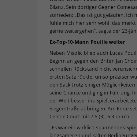
Bilanz. Sein dortiger Gegner Comesan
zufrieden: „Das ist gut gelaufen. Ich
fühle mich hier sehr wohl, das merkt
gerne weitergehen“, sagte der 23-Jäh
Ex-Top-10-Mann Pouille weiter
Neben Misolic blieb auch Lucas Pouill
Beginn an gegen den Briten Jan Choin
schnellen Rückstand nicht verunsich
ersten Satz rückte, umso präziser w
den Sack trotz einiger Möglichkeiten
seine Chance und ging in Führung. 
der Welt besser ins Spiel, erarbeitet
Siegerstraße abbringen. Am Ende set
Centre Court mit 7:6 (3), 6:3 durch.
„Es war ein wirklich spannendes Spie
langsameren und kalten Bedingungen