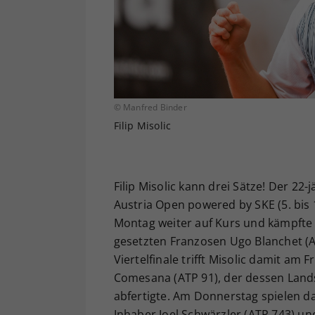
© Manfred Binder
Filip Misolic
Filip Misolic kann drei Sätze! Der 22
Austria Open powered by SKE (5. bis 
Montag weiter auf Kurs und kämpfte
gesetzten Franzosen Ugo Blanchet (ATP
Viertelfinale trifft Misolic damit am 
Comesana (ATP 91), der dessen Lands
abfertigte. Am Donnerstag spielen da
Inhaber Joel Schwärzler (ATP 743) u