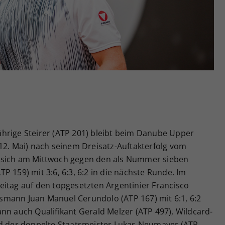
Zweck
generierte ID, für die historische Speicherung
Ihrer vorgenommen Einstellungen, falls der
Webseiten-Betreiber dies eingestellt hat.
-jährige Steirer (ATP 201) bleibt beim Danube Upper
12. Mai) nach seinem Dreisatz-Auftakterfolg vom
 sich am Mittwoch gegen den als Nummer sieben
 159) mit 3:6, 6:3, 6:2 in die nächste Runde. Im
Freitag auf den topgesetzten Argentinier Francisco
mann Juan Manuel Cerundolo (ATP 167) mit 6:1, 6:2
nn auch Qualifikant Gerald Melzer (ATP 497), Wildcard-
nd der doppelte Staatsmeister Lukas Neumayer (ATP