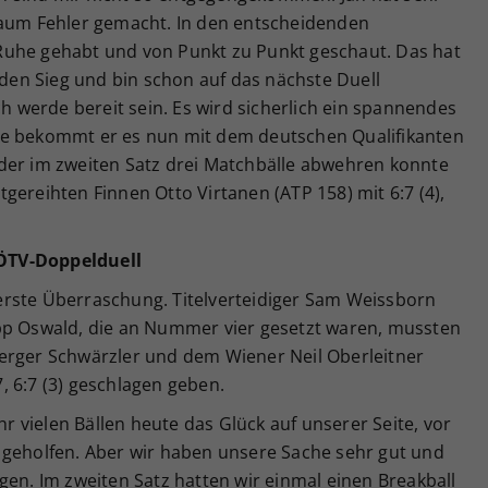
kaum Fehler gemacht. In den entscheidenden
Ruhe gehabt und von Punkt zu Punkt geschaut. Das hat
r den Sieg und bin schon auf das nächste Duell
ch werde bereit sein. Es wird sicherlich ein spannendes
inale bekommt er es nun mit dem deutschen Qualifikanten
der im zweiten Satz drei Matchbälle abwehren konnte
gereihten Finnen Otto Virtanen (ATP 158) mit 6:7 (4),
ÖTV-Doppelduell
rste Überraschung. Titelverteidiger Sam Weissborn
pp Oswald, die an Nummer vier gesetzt waren, mussten
erger Schwärzler und dem Wiener Neil Oberleitner
 6:7 (3) geschlagen geben.
hr vielen Bällen heute das Glück auf unserer Seite, vor
 geholfen. Aber wir haben unsere Sache sehr gut und
gen. Im zweiten Satz hatten wir einmal einen Breakball