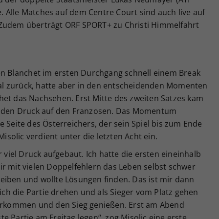
le. Alle Matches auf dem Centre Court sind auch live auf
Zudem überträgt ORF SPORT+ zu Christi Himmelfahrt
gen Blanchet im ersten Durchgang schnell einem Break
l zurück, hatte aber in den entscheidenden Momenten
het das Nachsehen. Erst Mitte des zweiten Satzes kam
te den Druck auf den Franzosen. Das Momentum
e Seite des Österreichers, der sein Spiel bis zum Ende
olic verdient unter die letzten Acht ein.
r viel Druck aufgebaut. Ich hatte die ersten eineinhalb
ir mit vielen Doppelfehlern das Leben selbst schwer
eiben und wollte Lösungen finden. Das ist mir dann
 ich die Partie drehen und als Sieger vom Platz gehen
nterkommen und den Sieg genießen. Erst am Abend
e Partie am Freitag legen“, zog Misolic eine erste