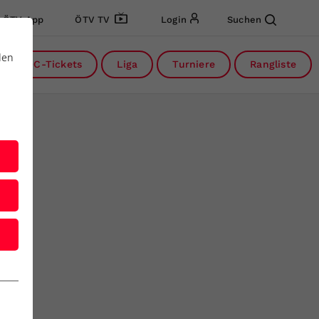
ÖTV App
ÖTV TV
Login
Suchen
den
DC-Tickets
Liga
Turniere
Rangliste