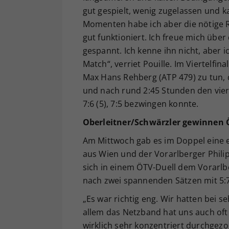
gut gespielt, wenig zugelassen und 
Momenten habe ich aber die nötige 
gut funktioniert. Ich freue mich übe
gespannt. Ich kenne ihn nicht, aber i
Match“, verriet Pouille. Im Viertelf
Max Hans Rehberg (ATP 479) zu tun, 
und nach rund 2:45 Stunden den viert
7:6 (5), 7:5 bezwingen konnte.
Oberleitner/Schwärzler gewinnen 
Am Mittwoch gab es im Doppel eine e
aus Wien und der Vorarlberger Phili
sich in einem ÖTV-Duell dem Vorarlb
nach zwei spannenden Sätzen mit 5:7,
„Es war richtig eng. Wir hatten bei se
allem das Netzband hat uns auch oft
wirklich sehr konzentriert durchgezo