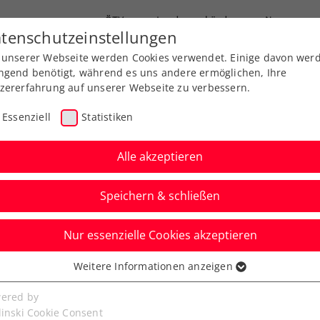
ÖTV
Landesverbände
News
tenschutzeinstellungen
 unserer Webseite werden Cookies verwendet. Einige davon wer
Ausbildungen
Services
Über uns
ngend benötigt, während es uns andere ermöglichen, Ihre
zererfahrung auf unserer Webseite zu verbessern.
Essenziell
Statistiken
Alle akzeptieren
Speichern & schließen
Nur essenzielle Cookies akzeptieren
Austria Open powered
Weitere Informationen anzeigen
ssenziell
löst Viertelfinalticket
senzielle Cookies werden für grundlegende Funktionen der
ered by
bseite benötigt. Dadurch ist gewährleistet, dass die Webseite
linski Cookie Consent