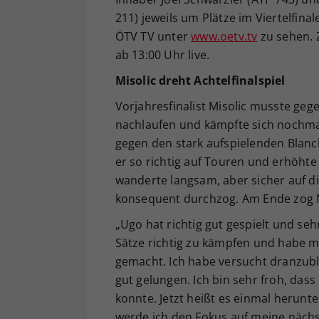
211) jeweils um Plätze im Viertelfina
ÖTV TV unter
www.oetv.tv
zu sehen. 
ab 13:00 Uhr live.
Misolic dreht Achtelfinalspiel
Vorjahresfinalist Misolic musste ge
nachlaufen und kämpfte sich nochma
gegen den stark aufspielenden Blanc
er so richtig auf Touren und erhöh
wanderte langsam, aber sicher auf di
konsequent durchzog. Am Ende zog Mis
„Ugo hat richtig gut gespielt und seh
Sätze richtig zu kämpfen und habe m
gemacht. Ich habe versucht dranzubl
gut gelungen. Ich bin sehr froh, dass
konnte. Jetzt heißt es einmal heru
werde ich den Fokus auf meine nächst