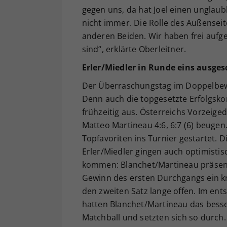
gegen uns, da hat Joel einen unglaubl
nicht immer. Die Rolle des Außenseit
anderen Beiden. Wir haben frei aufge
sind“, erklärte Oberleitner.
Erler/Miedler in Runde eins ausge
Der Überraschungstag im Doppelbewe
Denn auch die topgesetzte Erfolgsko
frühzeitig aus. Österreichs Vorzeig
Matteo Martineau 4:6, 6:7 (6) beugen
Topfavoriten ins Turnier gestartet.
Erler/Miedler gingen auch optimistis
kommen: Blanchet/Martineau präsenti
Gewinn des ersten Durchgangs ein krä
den zweiten Satz lange offen. Im en
hatten Blanchet/Martineau das besse
Matchball und setzten sich so durch.