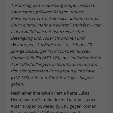
Turniertag den Finaleinzug knapp verpasst.
Dieser Wert speichert Ihre Consent-
Vor bestens gefüllten Rängen und bei
Einstellungen. Unter anderem eine
zufällig generierte ID, für die
Kaiserwetter entwickelte sich auf dem Center
Zweck
historische Speicherung Ihrer
Court einmal mehr ein echtes Tennisfest – mit
vorgenommen Einstellungen, falls der
einem Halbfinale mit österreichischer
Webseiten-Betreiber dies eingestellt
Beteiligung und voller Emotionen und
hat.
Wendungen. Am Ende musste sich der 23-
jährige Salzburger (ATP 195) dem Russen
Roman Safiullin (ATP 176), der im Endspiel des
ATP-100-Challengers in Mauthausen nun auf
den siebtgesetzten Portugiesen Jaime Faria
(ATP 136) trifft, mit 3:6, 6:3, 2:6 geschlagen
geben.
Nach einer intensiven Partie hatte Lukas
Neumayer im Semifinale der Danube Upper
Austria Open powered by SKE gegen Roman
Safiullin nach 1:49 Stunden knapp das