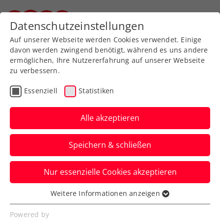
Zurück zur Newsübersicht
Datenschutzeinstellungen
Steirischer Tennisverband
Auf unserer Webseite werden Cookies verwendet. Einige
davon werden zwingend benötigt, während es uns andere
ermöglichen, Ihre Nutzererfahrung auf unserer Webseite
zu verbessern.
Turniere
ATP
Essenziell
Statistiken
Danube Upper Austria
Open powered by SKE:
Alle akzeptieren
Neumayer verpasst Finale
Speichern & schließen
Der Ex-Weltranglisten-36. Roman Safiullin
Nur essenzielle Cookies akzeptieren
wird dem ÖTV-Ass beim ATP-Challenger
in Mauthausen zum Verhängnis.
Weitere Informationen anzeigen
Essenziell
Verfasst von: Presseaussendung / Redaktion, 02.05.2026
Essenzielle Cookies werden für grundlegende
Powered by