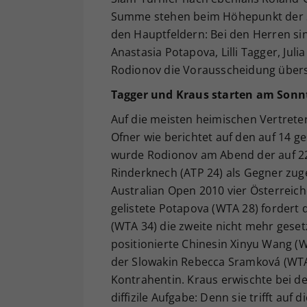
Summe stehen beim Höhepunkt der Sa
den Hauptfeldern: Bei den Herren s
Anastasia Potapova, Lilli Tagger, Jul
Rodionov die Vorausscheidung übers
Tagger und Kraus starten am Sonn
Auf die meisten heimischen Vertret
Ofner wie berichtet auf den auf 14 ge
wurde Rodionov am Abend der auf 22
Rinderknech (ATP 24) als Gegner zuge
Australian Open 2010 vier Österreic
gelistete Potapova (WTA 28) fordert d
(WTA 34) die zweite nicht mehr geset
positionierte Chinesin Xinyu Wang (
der Slowakin Rebecca Sramková (WTA
Kontrahentin. Kraus erwischte bei de
diffizile Aufgabe: Denn sie trifft auf