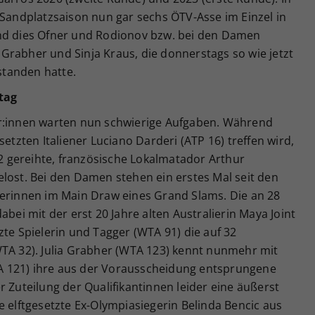
ndplatzsaison nun gar sechs ÖTV-Asse im Einzel in
ind dies Ofner und Rodionov bzw. bei den Damen
ia Grabher und Sinja Kraus, die donnerstags so wie jetzt
tanden hatte.
tag
er:innen warten nun schwierige Aufgaben. Während
setzten Italiener Luciano Darderi (ATP 16) treffen wird,
 gereihte, französische Lokalmatador Arthur
lost. Bei den Damen stehen ein erstes Mal seit den
herinnen im Main Draw eines Grand Slams. Die an 28
abei mit der erst 20 Jahre alten Australierin Maya Joint
zte Spielerin und Tagger (WTA 91) die auf 32
WTA 32). Julia Grabher (WTA 123) kennt nunmehr mit
 121) ihre aus der Vorausscheidung entsprungene
r Zuteilung der Qualifikantinnen leider eine äußerst
 die elftgesetzte Ex-Olympiasiegerin Belinda Bencic aus