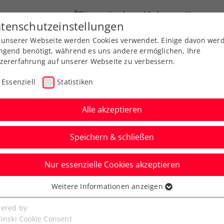
ÖTV
Landesverbände
News
tenschutzeinstellungen
 unserer Webseite werden Cookies verwendet. Einige davon wer
Ausbildungen
Services
Über uns
ngend benötigt, während es uns andere ermöglichen, Ihre
zererfahrung auf unserer Webseite zu verbessern.
Essenziell
Statistiken
Alle akzeptieren
Speichern & schließen
Nur essenzielle Cookies akzeptieren
uch Rodionov schafft
Weitere Informationen anzeigen
ssenziell
 Hauptbewerb
senzielle Cookies werden für grundlegende Funktionen der
ered by
bseite benötigt. Dadurch ist gewährleistet, dass die Webseite
linski Cookie Consent