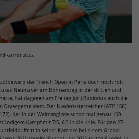
Zweck
generierte ID, für die historische Speicherung
Ihrer vorgenommen Einstellungen, falls der
Webseiten-Betreiber dies eingestellt hat.
and-Garros 2026.
uptbewerb der French Open in Paris doch noch rot-
Lukas Neumayer am Donnerstag in der dritten und
 hatte, hat dagegen am Freitag Jurij Rodionov auch die
n Draw gemeistert. Der Niederösterreicher (ATP 158)
72), der in der Weltrangliste schon mal genau 100
stündigem Kampf mit 7:5, 6:3 in die Knie. Für den 27-
auptfeldauftritt in seiner Karriere bei einem Grand-
Garros 2020 (zweite Runde) und 2023 (erste Runde). In