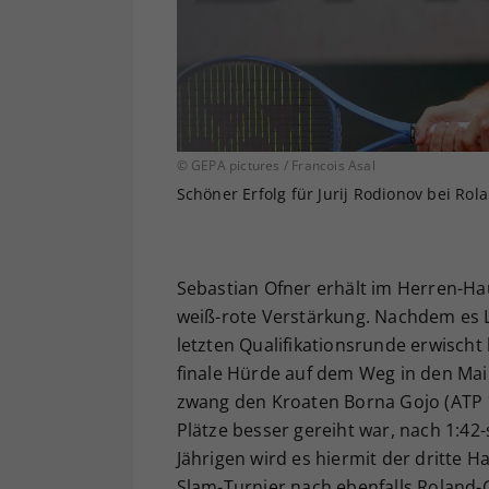
© GEPA pictures / Francois Asal
Schöner Erfolg für Jurij Rodionov bei Rol
Sebastian Ofner erhält im Herren-Ha
weiß-rote Verstärkung. Nachdem es 
letzten Qualifikationsrunde erwischt
finale Hürde auf dem Weg in den Mai
zwang den Kroaten Borna Gojo (ATP 1
Plätze besser gereiht war, nach 1:42-
Jährigen wird es hiermit der dritte H
Slam-Turnier nach ebenfalls Roland-