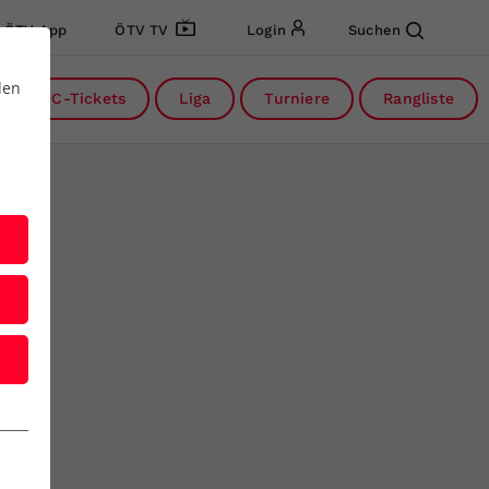
ÖTV App
ÖTV TV
Login
Suchen
den
DC-Tickets
Liga
Turniere
Rangliste