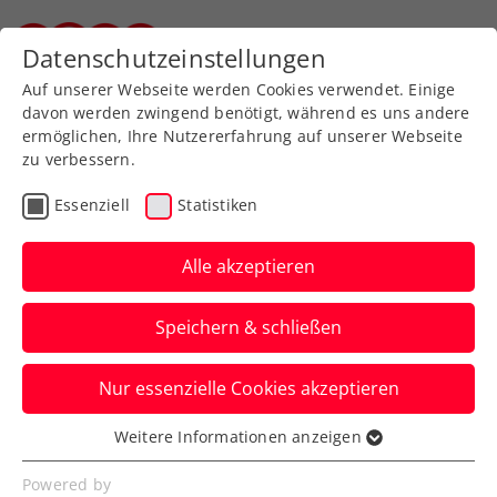
Zurück zur Newsübersicht
Datenschutzeinstellungen
Steirischer Tennisverband
Auf unserer Webseite werden Cookies verwendet. Einige
davon werden zwingend benötigt, während es uns andere
ermöglichen, Ihre Nutzererfahrung auf unserer Webseite
zu verbessern.
ATP
WTA
Turniere
Essenziell
Statistiken
French Open: Tagger und
Kraus trotz Gegenwehr
Alle akzeptieren
ausgeschieden
Speichern & schließen
Für Sebastian Ofner, Jurij Rodionov,
Nur essenzielle Cookies akzeptieren
Anastasia Potapova und Julia Grabher
geht es im Paris-Hauptfeld erst los.
Weitere Informationen anzeigen
Essenziell
Verfasst von: Manuel Wachta, 24.05.2026
Essenzielle Cookies werden für grundlegende
Powered by