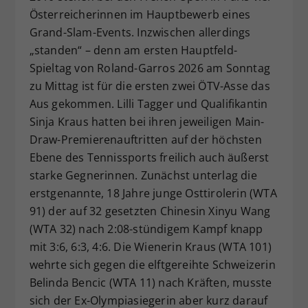
Österreicherinnen im Hauptbewerb eines
Dieser Wert speichert Ihre Consent-
Grand-Slam-Events. Inzwischen allerdings
Einstellungen. Unter anderem eine
zufällig generierte ID, für die
„standen“ – denn am ersten Hauptfeld-
Zweck
historische Speicherung Ihrer
Spieltag von Roland-Garros 2026 am Sonntag
vorgenommen Einstellungen, falls der
zu Mittag ist für die ersten zwei ÖTV-Asse das
Webseiten-Betreiber dies eingestellt
Aus gekommen. Lilli Tagger und Qualifikantin
hat.
Sinja Kraus hatten bei ihren jeweiligen Main-
Draw-Premierenauftritten auf der höchsten
Ebene des Tennissports freilich auch äußerst
starke Gegnerinnen. Zunächst unterlag die
erstgenannte, 18 Jahre junge Osttirolerin (WTA
91) der auf 32 gesetzten Chinesin Xinyu Wang
(WTA 32) nach 2:08-stündigem Kampf knapp
mit 3:6, 6:3, 4:6. Die Wienerin Kraus (WTA 101)
wehrte sich gegen die elftgereihte Schweizerin
Belinda Bencic (WTA 11) nach Kräften, musste
sich der Ex-Olympiasiegerin aber kurz darauf