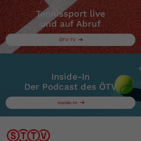
Tennissport live
und auf Abruf
ÖTV TV
Inside-In
Der Podcast des ÖTV
Inside-In