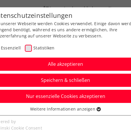
ÖTV
Landesverbände
News
tenschutzeinstellungen
 unserer Webseite werden Cookies verwendet. Einige davon wer
Ausbildungen
Services
Über uns
ngend benötigt, während es uns andere ermöglichen, Ihre
zererfahrung auf unserer Webseite zu verbessern.
Essenziell
Statistiken
Alle akzeptieren
Speichern & schließen
Nur essenzielle Cookies akzeptieren
ed by EVN: Heißer
Weitere Informationen anzeigen
ssenziell
chwärzler
senzielle Cookies werden für grundlegende Funktionen der
ered by
bseite benötigt. Dadurch ist gewährleistet, dass die Webseite
linski Cookie Consent