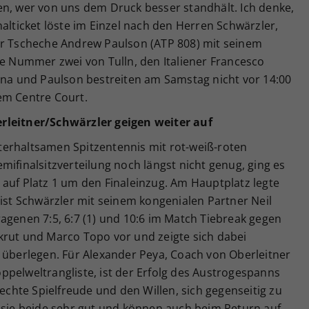
en, wer von uns dem Druck besser standhält. Ich denke,
nalticket löste im Einzel nach den Herren Schwärzler,
er Tscheche Andrew Paulson (ATP 808) mit seinem
ie Nummer zwei von Tulln, den Italiener Francesco
erna und Paulson bestreiten am Samstag nicht vor 14:00
em Centre Court.
rleitner/Schwärzler geigen weiter auf
erhaltsamen Spitzentennis mit rot-weiß-roten
mifinalsitzverteilung noch längst nicht genug, ging es
auf Platz 1 um den Finaleinzug. Am Hauptplatz legte
list Schwärzler mit seinem kongenialen Partner Neil
agenen 7:5, 6:7 (1) und 10:6 im Match Tiebreak gegen
krut und Marco Topo vor und zeigte sich dabei
 überlegen. Für Alexander Peya, Coach von Oberleitner
ppelweltrangliste, ist der Erfolg des Austrogespanns
 echte Spielfreude und den Willen, sich gegenseitig zu
n sie beide sehr gut und können auch beim Return auf