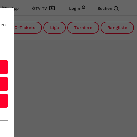
ÖTV App
ÖTV TV
Login
Suchen
den
DC-Tickets
Liga
Turniere
Rangliste