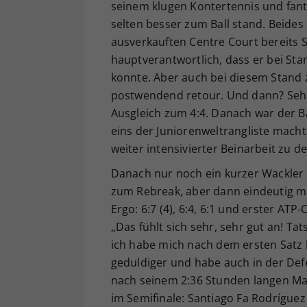
seinem klugen Kontertennis und fant
selten besser zum Ball stand. Beides
ausverkauften Centre Court bereits S
hauptverantwortlich, dass er bei St
konnte. Aber auch bei diesem Stand
postwendend retour. Und dann? Sehr
Ausgleich zum 4:4. Danach war der 
eins der Juniorenweltrangliste mac
weiter intensivierter Beinarbeit zu de
Danach nur noch ein kurzer Wackler
zum Rebreak, aber dann eindeutig m
Ergo: 6:7 (4), 6:4, 6:1 und erster AT
„Das fühlt sich sehr, sehr gut an! Ta
ich habe mich nach dem ersten Satz b
geduldiger und habe auch in der Def
nach seinem 2:36 Stunden langen Mat
im Semifinale: Santiago Fa Rodríguez