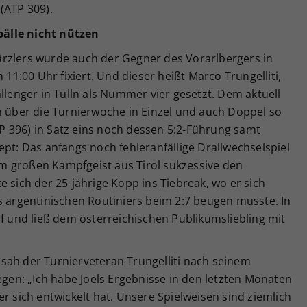
(ATP 309).
älle nicht nützen
rzlers wurde auch der Gegner des Vorarlbergers in
:00 Uhr fixiert. Und dieser heißt Marco Trungelliti,
llenger in Tulln als Nummer vier gesetzt. Dem aktuell
m über die Turnierwoche in Einzel und auch Doppel so
 396) in Satz eins noch dessen 5:2-Führung samt
ept: Das anfangs noch fehleranfällige Drallwechselspiel
dem großen Kampfgeist aus Tirol sukzessive den
 sich der 25-jährige Kopp ins Tiebreak, wo er sich
s argentinischen Routiniers beim 2:7 beugen musste. In
uf und ließ dem österreichischen Publikumsliebling mit
sah der Turnierveteran Trungelliti nach seinem
gegen: „Ich habe Joels Ergebnisse in den letzten Monaten
r sich entwickelt hat. Unsere Spielweisen sind ziemlich