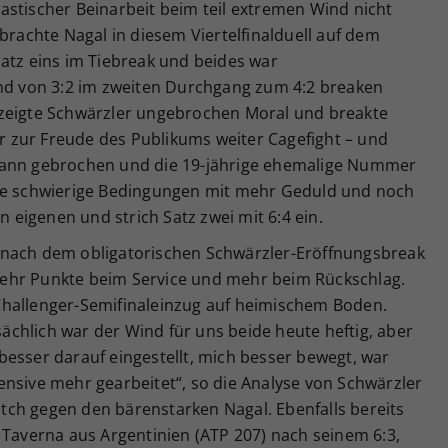
astischer Beinarbeit beim teil extremen Wind nicht
 brachte Nagal in diesem Viertelfinalduell auf dem
atz eins im Tiebreak und beides war
and von 3:2 im zweiten Durchgang zum 4:2 breaken
 zeigte Schwärzler ungebrochen Moral und breakte
 zur Freude des Publikums weiter Cagefight – und
Bann gebrochen und die 19-jährige ehemalige Nummer
hte schwierige Bedingungen mit mehr Geduld und noch
n eigenen und strich Satz zwei mit 6:4 ein.
 nach dem obligatorischen Schwärzler-Eröffnungsbreak
ehr Punkte beim Service und mehr beim Rückschlag.
P-Challenger-Semifinaleinzug auf heimischem Boden.
tsächlich war der Wind für uns beide heute heftig, aber
esser darauf eingestellt, mich besser bewegt, war
ensive mehr gearbeitet“, so die Analyse von Schwärzler
ch gegen den bärenstarken Nagal. Ebenfalls bereits
 Taverna aus Argentinien (ATP 207) nach seinem 6:3,