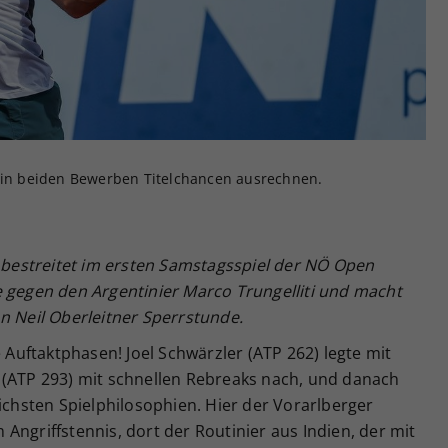
Zweck
generierte ID, für die historische Speicherung
Ihrer vorgenommen Einstellungen, falls der
Webseiten-Betreiber dies eingestellt hat.
l in beiden Bewerben Titelchancen ausrechnen.
r bestreitet im ersten Samstagsspiel der NÖ Open
e gegen den Argentinier Marco Trungelliti und macht
n Neil Oberleitner Sperrstunde.
e Auftaktphasen! Joel Schwärzler (ATP 262) legte mit
 (ATP 293) mit schnellen Rebreaks nach, und danach
lichsten Spielphilosophien. Hier der Vorarlberger
Angriffstennis, dort der Routinier aus Indien, der mit