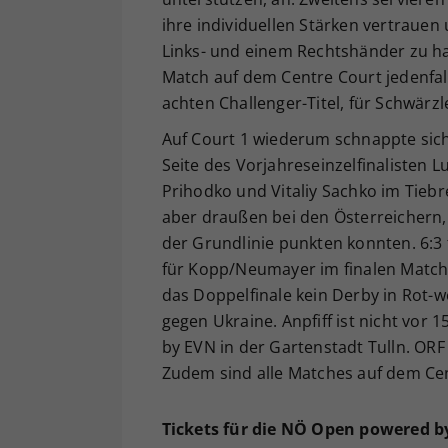
ihre individuellen Stärken vertrauen 
Links- und einem Rechtshänder zu ha
Match auf dem Centre Court jedenfal
achten Challenger-Titel, für Schwärz
Auf Court 1 wiederum schnappte sic
Seite des Vorjahreseinzelfinalisten 
Prihodko und Vitaliy Sachko im Tiebr
aber draußen bei den Österreichern, 
der Grundlinie punkten konnten. 6:3
für Kopp/Neumayer im finalen Match T
das Doppelfinale kein Derby in Rot-w
gegen Ukraine. Anpfiff ist nicht vo
by EVN in der Gartenstadt Tulln. OR
Zudem sind alle Matches auf dem Cen
Tickets für die NÖ Open powered by