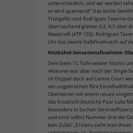
unterschiedlich, und wir werden seh
es wird spannend!“ Das letzte Semifi
Trungelliti und Rodríguez Taverna d
überraschend glatten 6:2, 6:3 über d
Maestrelli (ATP 155). Rodríguez Tav
Uhr das zweite Halbfinalmatch auf d
Kitzbühel-Sensationsfinalisten Obe
Dem beim TC Tulln wieder höchst unt
Akteuren war aber nach der Single-Se
im Doppel doch auf Centre Court wie 
der ungebrochen fitte Einzelhalbfina
Oberleitner mit einem rasant vorgetr
das kroatisch-deutsche Paar Luka Mi
besonders in Sachen Serviceeffizienz
und einst selbst Nummer drei der Do
kein Zufall: „Erstens sieht man ihnen
unterstützen, an. Zweitens serviere