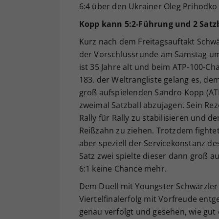
6:4 über den Ukrainer Oleg Prihodko 
Kopp kann 5:2-Führung und 2 Satzb
Kurz nach dem Freitagsauftakt Schwä
der Vorschlussrunde am Samstag um 11
ist 35 Jahre alt und beim ATP-100-Cha
183. der Weltrangliste gelang es, de
groß aufspielenden Sandro Kopp (ATP
zweimal Satzball abzujagen. Sein Rez
Rally für Rally zu stabilisieren und 
Reißzahn zu ziehen. Trotzdem fightete
aber speziell der Servicekonstanz de
Satz zwei spielte dieser dann groß a
6:1 keine Chance mehr.
Dem Duell mit Youngster Schwärzler 
Viertelfinalerfolg mit Vorfreude ent
genau verfolgt und gesehen, wie gut e