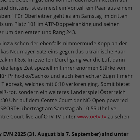
und drittens ist es meist ein Vorteil, ein Paar aus einem
ben.“ Für Oberleitner geht es am Samstag im dritten
ls um Platz 101 im ATP-Doppelranking und seinen
ler um den ersten und Rang 243.
h inzwischen der ebenfalls nimmermüde Kopp an der
Lukas Neumayer Satz eins gegen das ukrainische Paar
eak mit 8:6. Im zweiten Durchgang war die Luft dann
die lange Zeit speziell mit ihrer enormen Stärke von
 für Prihodko/Sachko und auch kein echter Zugriff mehr
iebreak, welches mit 6:10 verloren ging. Somit bietet
eiß-rot, sondern ein weiteres Länderspiel Österreich
r 15:30 Uhr auf dem Centre Court der NÖ Open powered
F SPORT+ überträgt am Samstag ab 10:55 Uhr live.
tre Court live auf ÖTV TV unter
www.oetv.tv
zu sehen.
 EVN 2025 (31. August bis 7. September) sind unter