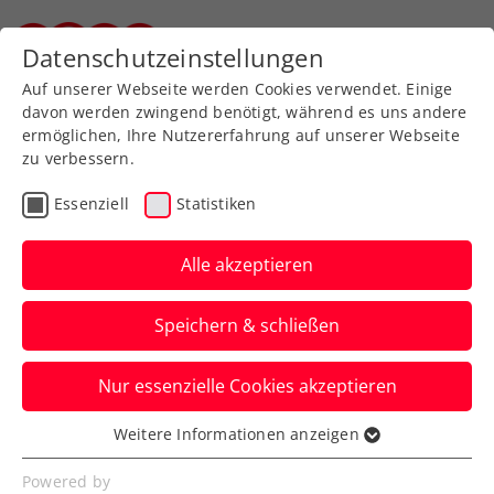
Zurück zur Newsübersicht
Datenschutzeinstellungen
Steirischer Tennisverband
Auf unserer Webseite werden Cookies verwendet. Einige
davon werden zwingend benötigt, während es uns andere
ermöglichen, Ihre Nutzererfahrung auf unserer Webseite
zu verbessern.
Turniere
ATP
Essenziell
Statistiken
NÖ Open powered by
EVN: Ready für einen
Alle akzeptieren
Dienstag ganz in Rot-
Speichern & schließen
weiß-rot
Nur essenzielle Cookies akzeptieren
Neil Oberleitner wird erneut zu sehen
sein. Sein Spiel beim ATP-Challenger in
Weitere Informationen anzeigen
Essenziell
Tulln wird fortgesetzt.
Essenzielle Cookies werden für grundlegende
Powered by