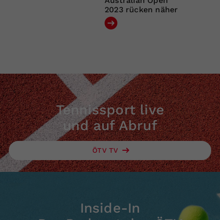
Australian Open
2023 rücken näher
Tennissport live
und auf Abruf
ÖTV TV
Inside-In