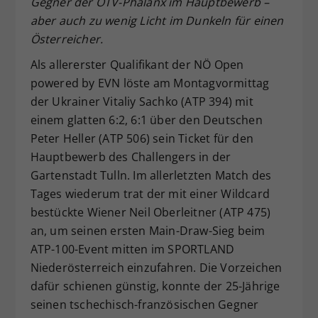
Gegner der ÖTV-Phalanx im Hauptbewerb –
Dieser Wert speichert Ihre Consent-
aber auch zu wenig Licht im Dunkeln für einen
Einstellungen. Unter anderem eine
Österreicher.
zufällig generierte ID, für die
Als allererster Qualifikant der NÖ Open
Zweck
historische Speicherung Ihrer
vorgenommen Einstellungen, falls der
powered by EVN löste am Montagvormittag
Webseiten-Betreiber dies eingestellt
der Ukrainer Vitaliy Sachko (ATP 394) mit
hat.
einem glatten 6:2, 6:1 über den Deutschen
Peter Heller (ATP 506) sein Ticket für den
Hauptbewerb des Challengers in der
Gartenstadt Tulln. Im allerletzten Match des
Tages wiederum trat der mit einer Wildcard
bestückte Wiener Neil Oberleitner (ATP 475)
an, um seinen ersten Main-Draw-Sieg beim
ATP-100-Event mitten im SPORTLAND
Niederösterreich einzufahren. Die Vorzeichen
dafür schienen günstig, konnte der 25-Jährige
seinen tschechisch-französischen Gegner