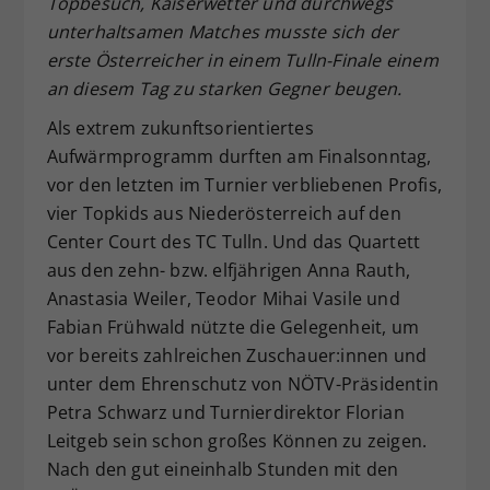
Topbesuch, Kaiserwetter und durchwegs
Dieser Wert speichert Ihre Consent-
unterhaltsamen Matches musste sich der
Einstellungen. Unter anderem eine
erste Österreicher in einem Tulln-Finale einem
zufällig generierte ID, für die
an diesem Tag zu starken Gegner beugen.
Zweck
historische Speicherung Ihrer
vorgenommen Einstellungen, falls der
Als extrem zukunftsorientiertes
Webseiten-Betreiber dies eingestellt
Aufwärmprogramm durften am Finalsonntag,
hat.
vor den letzten im Turnier verbliebenen Profis,
vier Topkids aus Niederösterreich auf den
Center Court des TC Tulln. Und das Quartett
aus den zehn- bzw. elfjährigen Anna Rauth,
Anastasia Weiler, Teodor Mihai Vasile und
Fabian Frühwald nützte die Gelegenheit, um
vor bereits zahlreichen Zuschauer:innen und
unter dem Ehrenschutz von NÖTV-Präsidentin
Petra Schwarz und Turnierdirektor Florian
Leitgeb sein schon großes Können zu zeigen.
Nach den gut eineinhalb Stunden mit den