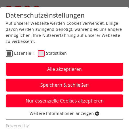
Zurück zur Newsübersicht
Datenschutzeinstellungen
Steirischer Tennisverband
Auf unserer Webseite werden Cookies verwendet. Einige
davon werden zwingend benötigt, während es uns andere
ermöglichen, Ihre Nutzererfahrung auf unserer Webseite
zu verbessern.
Turniere
ATP
Essenziell
Statistiken
NÖ Open powered by
EVN: Neumayer vom
Alle akzeptieren
Choinski-Express
Speichern & schließen
gestoppt
Nur essenzielle Cookies akzeptieren
Finalniederlage in Tulln: Das ÖTV-Ass
muss auf den ersten ATP-Challenger-Titel
Weitere Informationen anzeigen
Essenziell
vorläufig weiter warten.
Essenzielle Cookies werden für grundlegende
Powered by