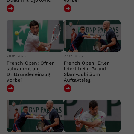
Duell mit Djokovic
vorbei
28.05.2025
27.05.2025
French Open: Ofner
French Open: Erler
schrammt am
feiert beim Grand-
Drittrundeneinzug
Slam-Jubiläum
vorbei
Auftaktsieg