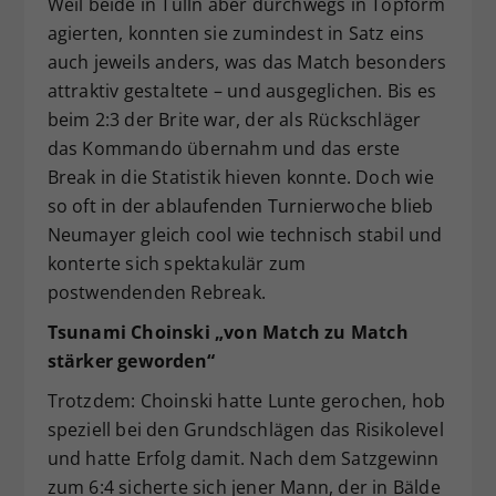
Weil beide in Tulln aber durchwegs in Topform
agierten, konnten sie zumindest in Satz eins
auch jeweils anders, was das Match besonders
attraktiv gestaltete – und ausgeglichen. Bis es
beim 2:3 der Brite war, der als Rückschläger
das Kommando übernahm und das erste
Break in die Statistik hieven konnte. Doch wie
so oft in der ablaufenden Turnierwoche blieb
Neumayer gleich cool wie technisch stabil und
konterte sich spektakulär zum
postwendenden Rebreak.
Tsunami Choinski „von Match zu Match
stärker geworden“
Trotzdem: Choinski hatte Lunte gerochen, hob
speziell bei den Grundschlägen das Risikolevel
und hatte Erfolg damit. Nach dem Satzgewinn
zum 6:4 sicherte sich jener Mann, der in Bälde