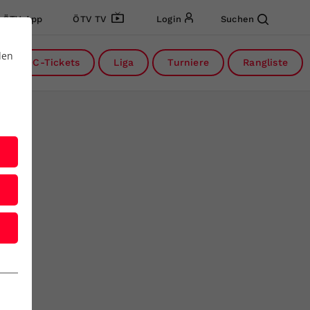
ÖTV App
ÖTV TV
Login
Suchen
den
DC-Tickets
Liga
Turniere
Rangliste