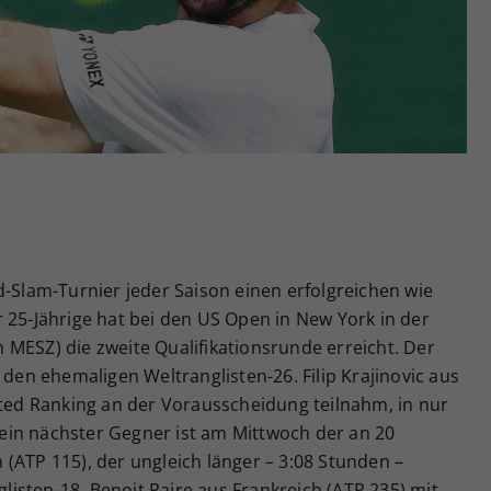
Zweck
generierte ID, für die historische Speicherung
Ihrer vorgenommen Einstellungen, falls der
Webseiten-Betreiber dies eingestellt hat.
d-Slam-Turnier jeder Saison einen erfolgreichen wie
 25-Jährige hat bei den US Open in New York in der
MESZ) die zweite Qualifikationsrunde erreicht. Der
 den ehemaligen Weltranglisten-26. Filip Krajinovic aus
cted Ranking an der Vorausscheidung teilnahm, in nur
 Sein nächster Gegner ist am Mittwoch der an 20
(ATP 115), der ungleich länger – 3:08 Stunden –
isten-18. Benoit Paire aus Frankreich (ATP 235) mit