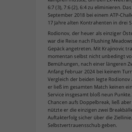
6:7 (3), 7:6 (2), 6:4 zu eliminieren. 
September 2018 bei einem ATP-Chall
17 Jahre alten Kontrahenten in drei
Rodionov, der heuer als einziger Öste
war die Reise nach Flushing Meadows
Gepäck angetreten. Mit Krajinovic tr
momentan selbst nicht unbedingt vor
Bemühungen, nach einer längeren Zwa
Anfang Februar 2024 bei keinem Turni
Vergleich der beiden legte Rodionov 
er ließ im gesamten Match keinen ein
Service insgesamt bloß neun Punkte. 
Chancen aufs Doppelbreak, ließ aber
nützte er die einzigen zwei Breakbäl
Auftakterfolg sicher über die Ziellini
Selbstvertrauensschub geben.