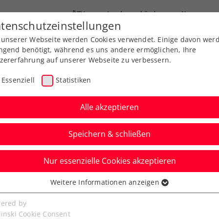
ÖTV
Landesverbände
News
tenschutzeinstellungen
 unserer Webseite werden Cookies verwendet. Einige davon wer
Ausbildungen
Services
Über uns
ngend benötigt, während es uns andere ermöglichen, Ihre
zererfahrung auf unserer Webseite zu verbessern.
Essenziell
Statistiken
Alle akzeptieren
Speichern & schließen
Nur essenzielle Cookies akzeptieren
souveränen Start in die
Weitere Informationen anzeigen
ssenziell
ikation hin
senzielle Cookies werden für grundlegende Funktionen der
ered by
bseite benötigt. Dadurch ist gewährleistet, dass die Webseite
linski Cookie Consent