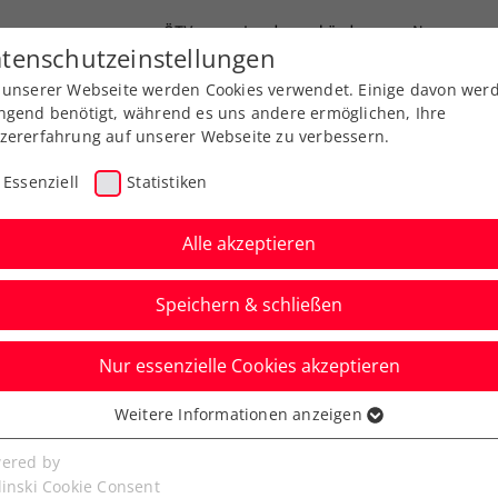
ÖTV
Landesverbände
News
tenschutzeinstellungen
 unserer Webseite werden Cookies verwendet. Einige davon wer
Ausbildungen
Services
Über uns
ngend benötigt, während es uns andere ermöglichen, Ihre
zererfahrung auf unserer Webseite zu verbessern.
Essenziell
Statistiken
Alle akzeptieren
Aktuelle News
Speichern & schließen
Nur essenzielle Cookies akzeptieren
Weitere Informationen anzeigen
ssenziell
senzielle Cookies werden für grundlegende Funktionen der
ered by
bseite benötigt. Dadurch ist gewährleistet, dass die Webseite
linski Cookie Consent