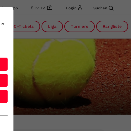
ÖTV App
ÖTV TV
Login
Suchen
den
DC-Tickets
Liga
Turniere
Rangliste