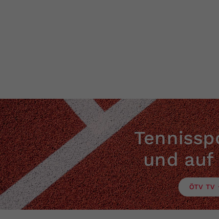
Tennisspo
und auf
ÖTV TV