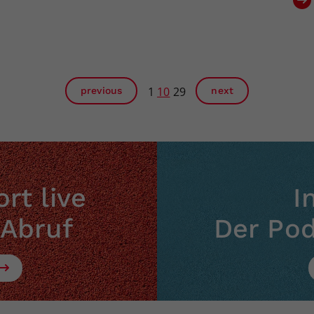
1
10
29
previous
next
rt live
I
 Abruf
Der Po