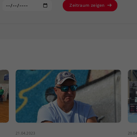
Zweck
generierte ID, für die historische Speicherung
:
Zeitraum zeigen
Ihrer vorgenommen Einstellungen, falls der
Webseiten-Betreiber dies eingestellt hat.
21.04.2023
20.0