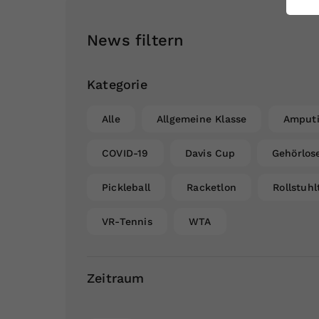
ei
News filtern
S
Kategorie
Alle
Allgemeine Klasse
Amputi
COVID-19
Davis Cup
Gehörlos
Pickleball
Racketlon
Rollstuhl
VR-Tennis
WTA
Zeitraum