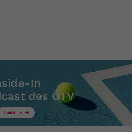
nside-In
dcast des ÖTV
Inside-In