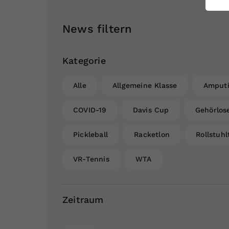
ei
News filtern
S
Kategorie
Alle
Allgemeine Klasse
Amputi
COVID-19
Davis Cup
Gehörlos
Pickleball
Racketlon
Rollstuhl
VR-Tennis
WTA
Zeitraum