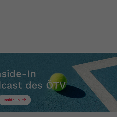
nside-In
dcast des ÖTV
Inside-In