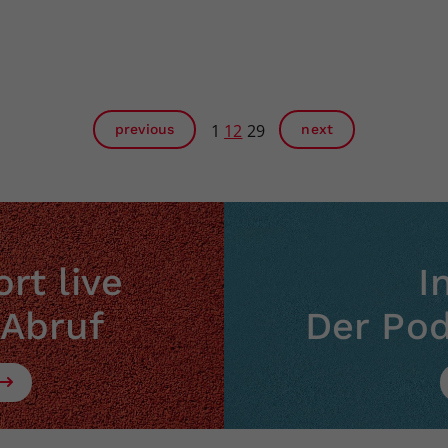
1
12
29
previous
next
rt live
I
 Abruf
Der Po