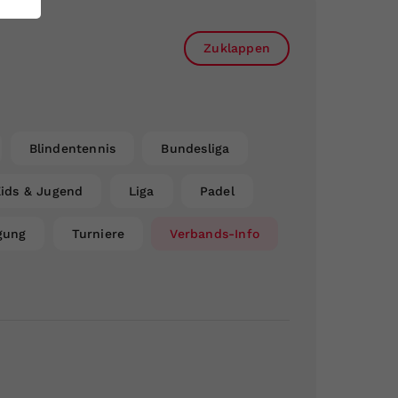
Zuklappen
Blindentennis
Bundesliga
ids & Jugend
Liga
Padel
gung
Turniere
Verbands-Info