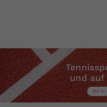
Tennisspo
und auf
ÖTV TV