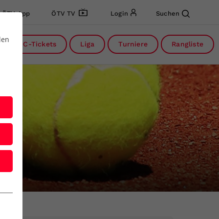
ÖTV App
ÖTV TV
Login
Suchen
den
DC-Tickets
Liga
Turniere
Rangliste