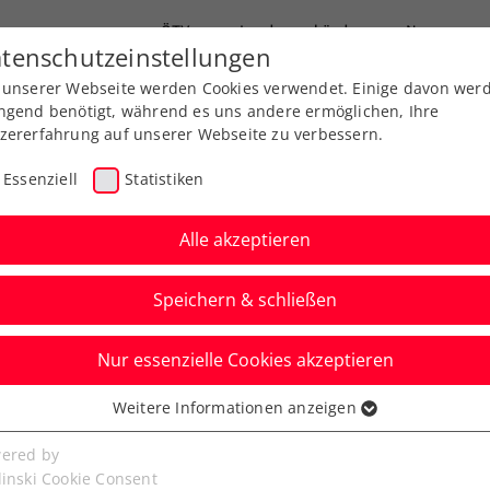
ÖTV
Landesverbände
News
tenschutzeinstellungen
 unserer Webseite werden Cookies verwendet. Einige davon wer
Ausbildungen
Services
Über uns
ngend benötigt, während es uns andere ermöglichen, Ihre
zererfahrung auf unserer Webseite zu verbessern.
Essenziell
Statistiken
Alle akzeptieren
Aktuelle News
Speichern & schließen
Nur essenzielle Cookies akzeptieren
Weitere Informationen anzeigen
ssenziell
senzielle Cookies werden für grundlegende Funktionen der
ered by
bseite benötigt. Dadurch ist gewährleistet, dass die Webseite
linski Cookie Consent