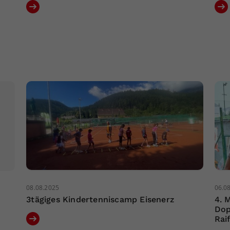
08.08.2025
06.0
3tägiges Kindertenniscamp Eisenerz
4. 
Dop
Rai