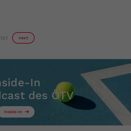
101
next
nside-In
dcast des ÖTV
Inside-In