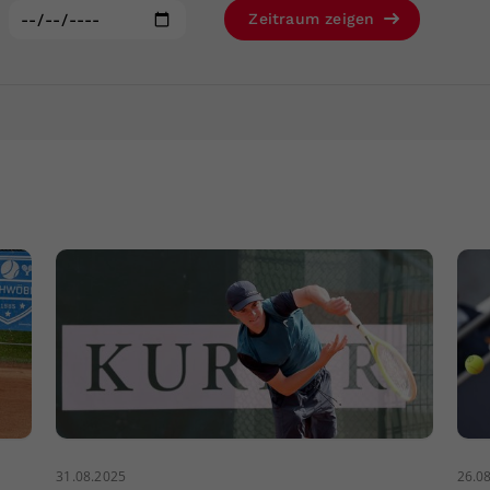
Zweck
generierte ID, für die historische Speicherung
:
Zeitraum zeigen
Ihrer vorgenommen Einstellungen, falls der
Webseiten-Betreiber dies eingestellt hat.
31.08.2025
26.0