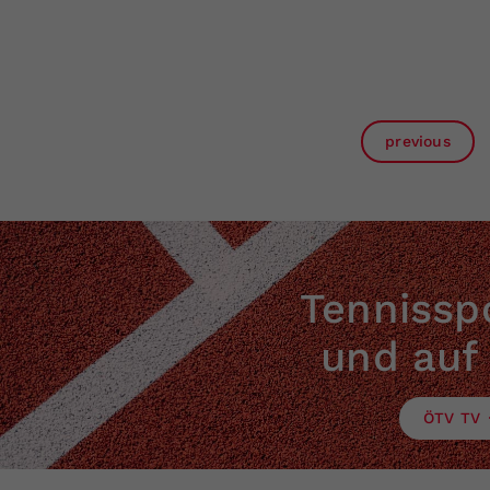
previous
Tennisspo
und auf
ÖTV TV