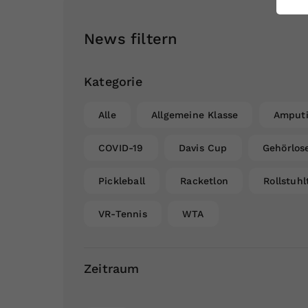
ei
News filtern
S
Kategorie
Alle
Allgemeine Klasse
Amputi
COVID-19
Davis Cup
Gehörlos
Pickleball
Racketlon
Rollstuhl
VR-Tennis
WTA
Zeitraum