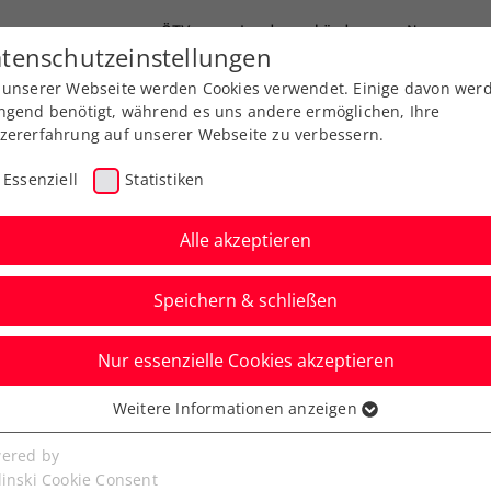
ÖTV
Landesverbände
News
tenschutzeinstellungen
 unserer Webseite werden Cookies verwendet. Einige davon wer
Ausbildungen
Services
Über uns
ngend benötigt, während es uns andere ermöglichen, Ihre
zererfahrung auf unserer Webseite zu verbessern.
Essenziell
Statistiken
Alle akzeptieren
Aktuelle News
Speichern & schließen
Nur essenzielle Cookies akzeptieren
Weitere Informationen anzeigen
ssenziell
senzielle Cookies werden für grundlegende Funktionen der
ered by
bseite benötigt. Dadurch ist gewährleistet, dass die Webseite
linski Cookie Consent