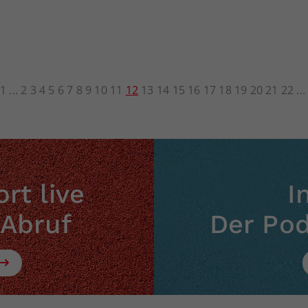
1
2
3
4
5
6
7
8
9
10
11
12
13
14
15
16
17
18
19
20
21
22
rt live
I
 Abruf
Der Po