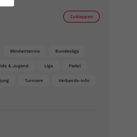
Zuklappen
Blindentennis
Bundesliga
ids & Jugend
Liga
Padel
gung
Turniere
Verbands-Info