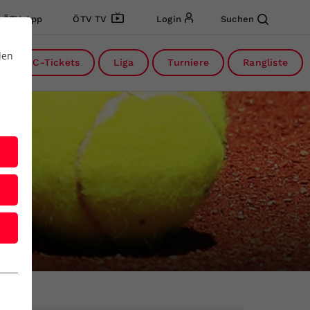
ÖTV App
ÖTV TV
Login
Suchen
den
DC-Tickets
Liga
Turniere
Rangliste