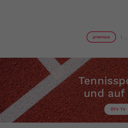
1
previous
Tennisspo
und auf
ÖTV TV