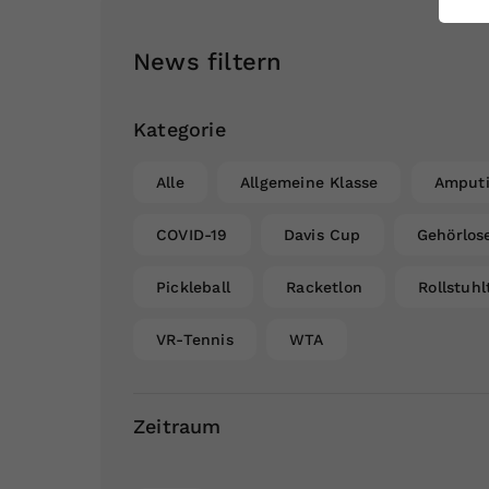
ei
News filtern
S
Kategorie
Alle
Allgemeine Klasse
Amputi
COVID-19
Davis Cup
Gehörlos
Pickleball
Racketlon
Rollstuhl
VR-Tennis
WTA
Zeitraum