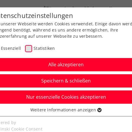
ÖTV
Landesverbände
News
tenschutzeinstellungen
 unserer Webseite werden Cookies verwendet. Einige davon wer
Ausbildungen
Services
Über uns
ngend benötigt, während es uns andere ermöglichen, Ihre
zererfahrung auf unserer Webseite zu verbessern.
Essenziell
Statistiken
Alle akzeptieren
Aktuelle News
Speichern & schließen
Nur essenzielle Cookies akzeptieren
Weitere Informationen anzeigen
ssenziell
senzielle Cookies werden für grundlegende Funktionen der
ered by
bseite benötigt. Dadurch ist gewährleistet, dass die Webseite
linski Cookie Consent