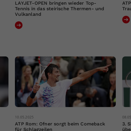
LAYJET-OPEN bringen wieder Top-
ATP
Tennis in das steirische Thermen- und
Tra
Vulkanland
10.05.2025
08.0
ATP Rom: Ofner sorgt beim Comeback
3. 
für Schlagzeilen
übe