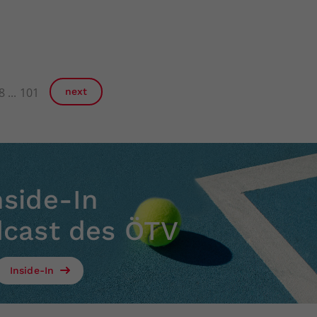
8
101
next
nside-In
dcast des ÖTV
Inside-In