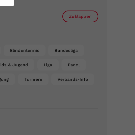
Zuklappen
Blindentennis
Bundesliga
ids & Jugend
Liga
Padel
gung
Turniere
Verbands-Info