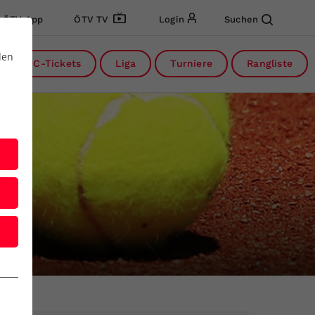
ÖTV App
ÖTV TV
Login
Suchen
den
DC-Tickets
Liga
Turniere
Rangliste