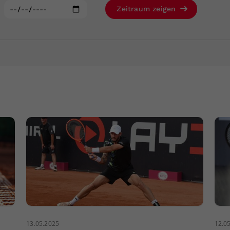
Zweck
generierte ID, für die historische Speicherung
:
Zeitraum zeigen
Ihrer vorgenommen Einstellungen, falls der
Webseiten-Betreiber dies eingestellt hat.
13.05.2025
12.0