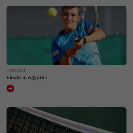
Dieser Wert speichert Ihre Consent-
Einstellungen. Unter anderem eine
zufällig generierte ID, für die
Zweck
historische Speicherung Ihrer
vorgenommen Einstellungen, falls der
Webseiten-Betreiber dies eingestellt
hat.
05.02.2021
Finale in Ägypten