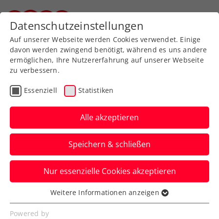
Datenschutzeinstellungen
Steirischer Tennisverband
Auf unserer Webseite werden Cookies verwendet. Einige
davon werden zwingend benötigt, während es uns andere
ermöglichen, Ihre Nutzererfahrung auf unserer Webseite
zu verbessern.
Aktuelle News
Essenziell
Statistiken
Alle akzeptieren
Speichern & schließen
Nur essenzielle Cookies akzeptieren
Weitere Informationen anzeigen
Essenziell
News filtern
Essenzielle Cookies werden für grundlegende
Powered by