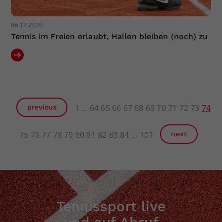
06.12.2020
Tennis im Freien erlaubt, Hallen bleiben (noch) zu
1
64
65
66
67
68
69
70
71
72
73
74
previous
75
76
77
78
79
80
81
82
83
84
101
next
Tennissport live