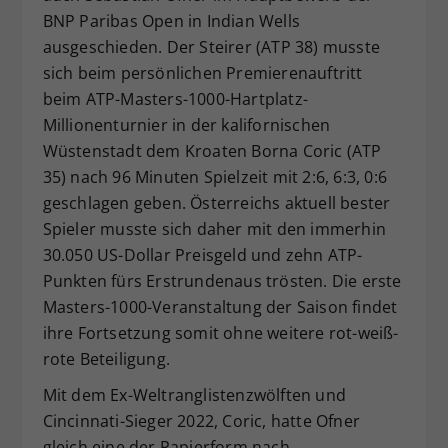
BNP Paribas Open in Indian Wells
Dieser Wert speichert Ihre Consent-
ausgeschieden. Der Steirer (ATP 38) musste
Einstellungen. Unter anderem eine
zufällig generierte ID, für die
sich beim persönlichen Premierenauftritt
Zweck
historische Speicherung Ihrer
beim ATP-Masters-1000-Hartplatz-
vorgenommen Einstellungen, falls der
Millionenturnier in der kalifornischen
Webseiten-Betreiber dies eingestellt
Wüstenstadt dem Kroaten Borna Coric (ATP
hat.
35) nach 96 Minuten Spielzeit mit 2:6, 6:3, 0:6
geschlagen geben. Österreichs aktuell bester
Spieler musste sich daher mit den immerhin
30.050 US-Dollar Preisgeld und zehn ATP-
Punkten fürs Erstrundenaus trösten. Die erste
Masters-1000-Veranstaltung der Saison findet
ihre Fortsetzung somit ohne weitere rot-weiß-
rote Beteiligung.
Mit dem Ex-Weltranglistenzwölften und
Cincinnati-Sieger 2022, Coric, hatte Ofner
gleich eine der Papierform nach