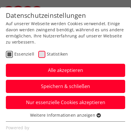
Zurück zur Newsübersicht
Datenschutzeinstellungen
Steirischer Tennisverband
Auf unserer Webseite werden Cookies verwendet. Einige
davon werden zwingend benötigt, während es uns andere
ermöglichen, Ihre Nutzererfahrung auf unserer Webseite
zu verbessern.
Turniere
ATP
Essenziell
Statistiken
Auch Ofner beim Indian-
Wells-Debüt in Runde 1
Alle akzeptieren
ausgeschieden
Speichern & schließen
Das ATP-Masters-1000-Event im US-
Nur essenzielle Cookies akzeptieren
Bundesstaat Kalifornien geht ohne
österreichische Beteiligung weiter.
Weitere Informationen anzeigen
Essenziell
Verfasst von: Manuel Wachta, 08.03.2024
Essenzielle Cookies werden für grundlegende
Powered by