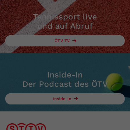
Tennissport live
und auf Abruf
ÖTV TV
Inside-In
Der Podcast des ÖTV
Inside-In