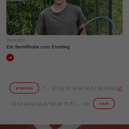
29.05.2022
Ein Semifinale zum Einstieg
1
51
52
53
54
55
56
57
58
59
60
61
previous
62
63
64
65
66
67
68
69
70
71
100
next