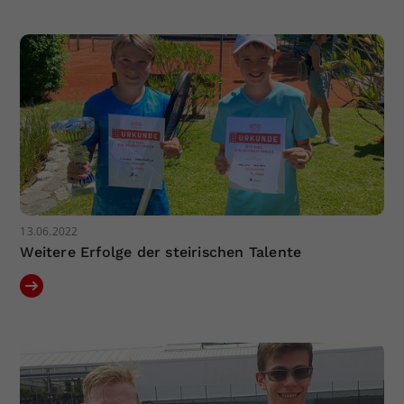
Dieser Wert speichert Ihre Consent-
Einstellungen. Unter anderem eine
zufällig generierte ID, für die
Zweck
historische Speicherung Ihrer
vorgenommen Einstellungen, falls der
Webseiten-Betreiber dies eingestellt
hat.
13.06.2022
Weitere Erfolge der steirischen Talente