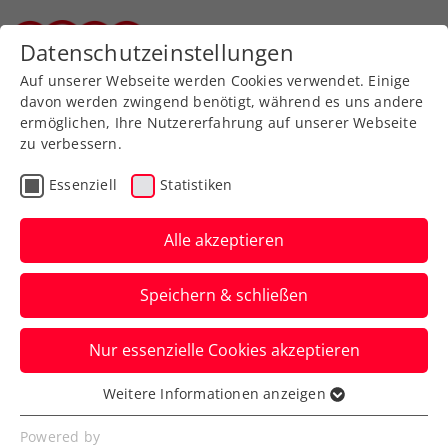
Datenschutzeinstellungen
Steirischer Tennisverband
Auf unserer Webseite werden Cookies verwendet. Einige
davon werden zwingend benötigt, während es uns andere
ermöglichen, Ihre Nutzererfahrung auf unserer Webseite
zu verbessern.
Aktuelle News
Essenziell
Statistiken
Alle akzeptieren
Speichern & schließen
Nur essenzielle Cookies akzeptieren
Weitere Informationen anzeigen
Essenziell
News filtern
Essenzielle Cookies werden für grundlegende
Powered by