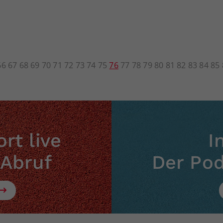
66
67
68
69
70
71
72
73
74
75
76
77
78
79
80
81
82
83
84
85
rt live
I
 Abruf
Der Po