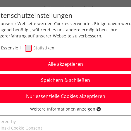
ÖTV
Landesverbände
News
tenschutzeinstellungen
 unserer Webseite werden Cookies verwendet. Einige davon wer
Ausbildungen
Services
Über uns
ngend benötigt, während es uns andere ermöglichen, Ihre
zererfahrung auf unserer Webseite zu verbessern.
Essenziell
Statistiken
Alle akzeptieren
Aktuelle News
Speichern & schließen
Nur essenzielle Cookies akzeptieren
Weitere Informationen anzeigen
ssenziell
senzielle Cookies werden für grundlegende Funktionen der
ered by
bseite benötigt. Dadurch ist gewährleistet, dass die Webseite
linski Cookie Consent