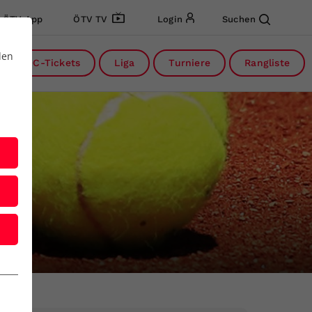
ÖTV App
ÖTV TV
Login
Suchen
den
DC-Tickets
Liga
Turniere
Rangliste