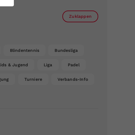
Zuklappen
Blindentennis
Bundesliga
ids & Jugend
Liga
Padel
gung
Turniere
Verbands-Info