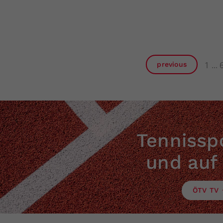
1
previous
Tennisspo
und auf
ÖTV TV