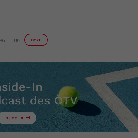
86
100
next
nside-In
dcast des ÖTV
Inside-In