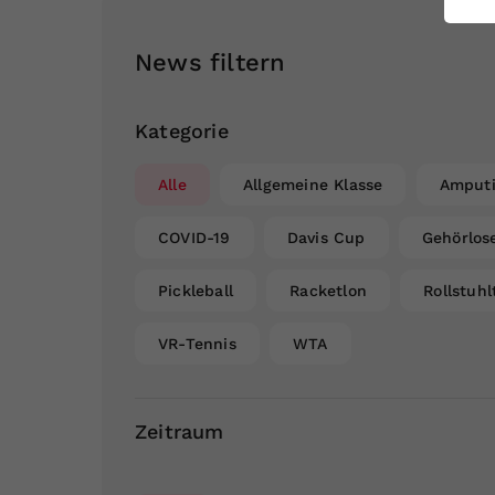
ei
News filtern
S
Kategorie
Alle
Allgemeine Klasse
Amputi
COVID-19
Davis Cup
Gehörlos
Pickleball
Racketlon
Rollstuhl
VR-Tennis
WTA
Zeitraum