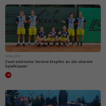
Dieser Wert speichert Ihre Consent-
Einstellungen. Unter anderem eine
zufällig generierte ID, für die
Zweck
historische Speicherung Ihrer
vorgenommen Einstellungen, falls der
Webseiten-Betreiber dies eingestellt
hat.
20.06.2019
Zwei steirische Vereine klopfen an die oberste
Spielklasse!