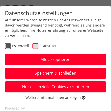
Datenschutzeinstellungen
Steirischer Tennisverband
Auf unserer Webseite werden Cookies verwendet. Einige
davon werden zwingend benötigt, während es uns andere
ermöglichen, Ihre Nutzererfahrung auf unserer Webseite
zu verbessern.
Aktuelle News
Essenziell
Statistiken
Alle akzeptieren
Speichern & schließen
Nur essenzielle Cookies akzeptieren
Weitere Informationen anzeigen
Essenziell
News filtern
Essenzielle Cookies werden für grundlegende
Powered by