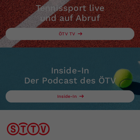
Tennissport live
und auf Abruf
ÖTV TV
Inside-In
Der Podcast des ÖTV
Inside-In