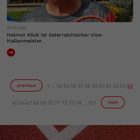
03.03.2022
Helmut Köck ist österreichischer Vize-
Hallenmeister
1
54
55
56
57
58
59
60
61
62
63
64
previous
65
66
67
68
69
70
71
72
73
74
101
next