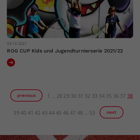
09.10.2021
ROG CUP Kids und Jugendturnierserie 2021/22
1
28
29
30
31
32
33
34
35
36
37
38
previous
39
40
41
42
43
44
45
46
47
48
53
next