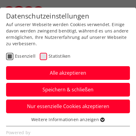
Datenschutzeinstellungen
Steirischer Tennisverband
Auf unserer Webseite werden Cookies verwendet. Einige
davon werden zwingend benötigt, während es uns andere
ermöglichen, Ihre Nutzererfahrung auf unserer Webseite
zu verbessern.
Aktuelle News
Essenziell
Statistiken
Alle akzeptieren
Speichern & schließen
Nur essenzielle Cookies akzeptieren
Weitere Informationen anzeigen
Essenziell
News filtern
Essenzielle Cookies werden für grundlegende
Powered by