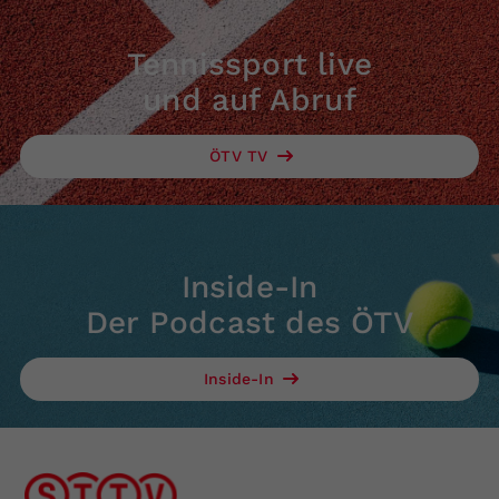
Tennissport live
und auf Abruf
ÖTV TV
Inside-In
Der Podcast des ÖTV
Inside-In