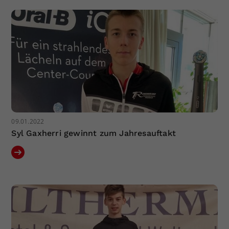
Dieser Wert speichert Ihre Consent-
Einstellungen. Unter anderem eine
zufällig generierte ID, für die
Zweck
historische Speicherung Ihrer
vorgenommen Einstellungen, falls der
Webseiten-Betreiber dies eingestellt
hat.
09.01.2022
Syl Gaxherri gewinnt zum Jahresauftakt