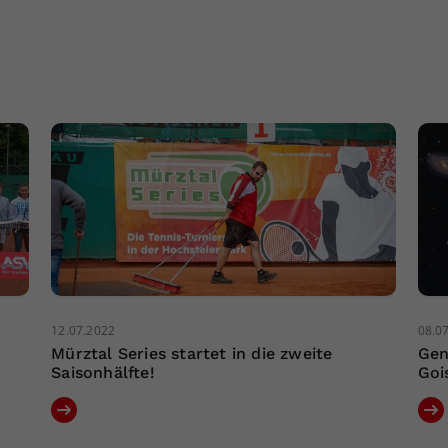
12.07.2022
08.0
Mürztal Series startet in die zweite
Gen
Saisonhälfte!
Goi