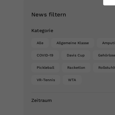
ei
News filtern
S
Kategorie
Alle
Allgemeine Klasse
Amputi
COVID-19
Davis Cup
Gehörlos
Pickleball
Racketlon
Rollstuhl
VR-Tennis
WTA
Zeitraum