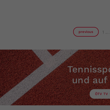
1
previous
Tennisspo
und auf
ÖTV TV