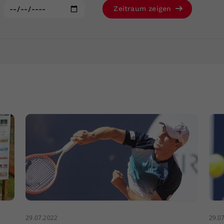
Zweck
generierte ID, für die historische Speicherung
:
Zeitraum zeigen
Ihrer vorgenommen Einstellungen, falls der
Webseiten-Betreiber dies eingestellt hat.
29.07.2022
29.0