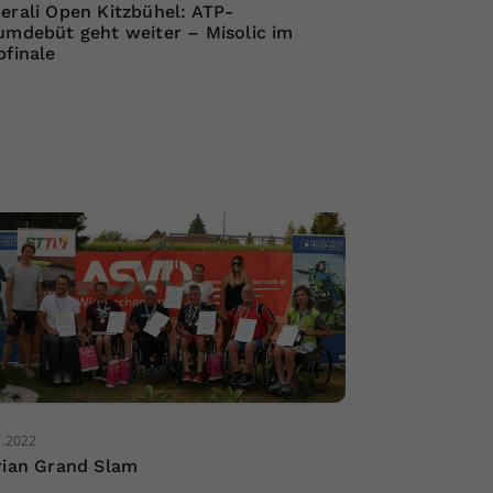
erali Open Kitzbühel: ATP-
umdebüt geht weiter – Misolic im
bfinale
7.2022
rian Grand Slam