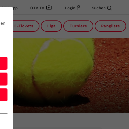
ÖTV App
ÖTV TV
Login
Suchen
den
DC-Tickets
Liga
Turniere
Rangliste