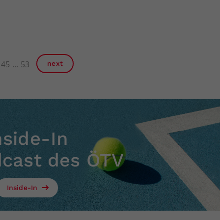
45
53
next
nside-In
dcast des ÖTV
Inside-In