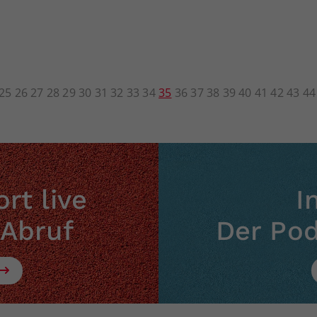
25
26
27
28
29
30
31
32
33
34
35
36
37
38
39
40
41
42
43
44
rt live
I
 Abruf
Der Po