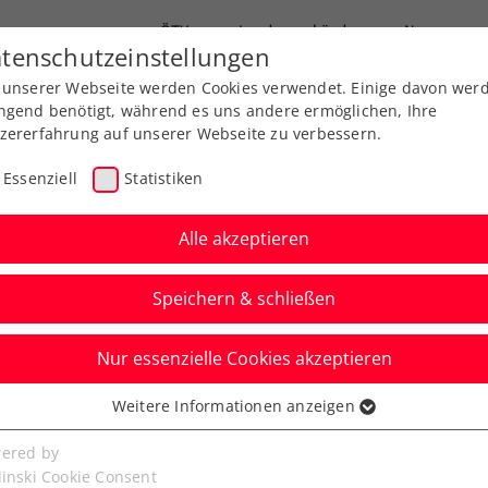
ÖTV
Landesverbände
News
tenschutzeinstellungen
 unserer Webseite werden Cookies verwendet. Einige davon wer
Ausbildungen
Services
Über uns
ngend benötigt, während es uns andere ermöglichen, Ihre
zererfahrung auf unserer Webseite zu verbessern.
Essenziell
Statistiken
Alle akzeptieren
Aktuelle News
Speichern & schließen
Nur essenzielle Cookies akzeptieren
Weitere Informationen anzeigen
ssenziell
senzielle Cookies werden für grundlegende Funktionen der
ered by
bseite benötigt. Dadurch ist gewährleistet, dass die Webseite
linski Cookie Consent