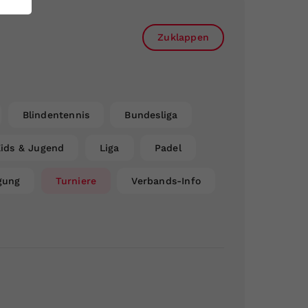
Zuklappen
Blindentennis
Bundesliga
ids & Jugend
Liga
Padel
gung
Turniere
Verbands-Info