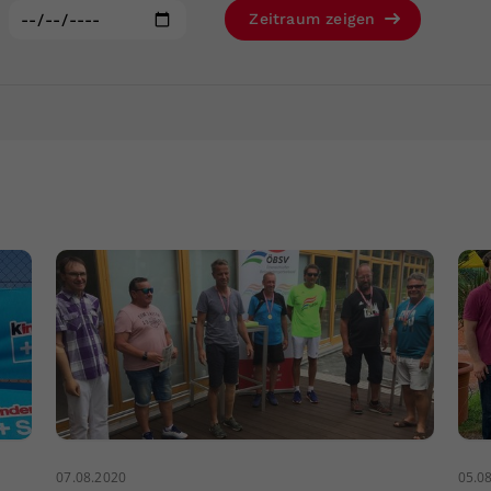
Zweck
generierte ID, für die historische Speicherung
:
Zeitraum zeigen
Ihrer vorgenommen Einstellungen, falls der
Webseiten-Betreiber dies eingestellt hat.
07.08.2020
05.0