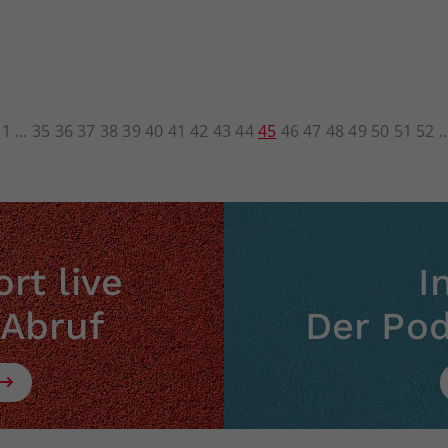
1
35
36
37
38
39
40
41
42
43
44
45
46
47
48
49
50
51
52
rt live
I
 Abruf
Der Po