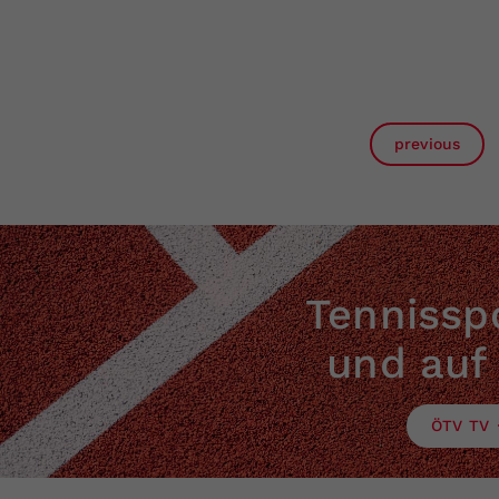
previous
Tennisspo
und auf
ÖTV TV