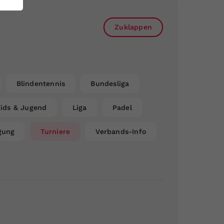
Zuklappen
Blindentennis
Bundesliga
ids & Jugend
Liga
Padel
gung
Turniere
Verbands-Info