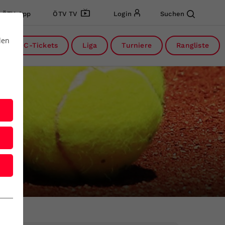
ÖTV App
ÖTV TV
Login
Suchen
den
DC-Tickets
Liga
Turniere
Rangliste