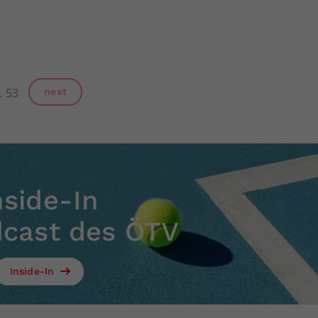
53
next
nside-In
dcast des ÖTV
Inside-In