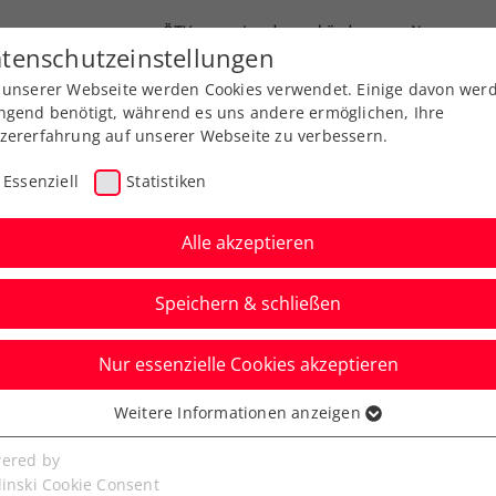
ÖTV
Landesverbände
News
tenschutzeinstellungen
 unserer Webseite werden Cookies verwendet. Einige davon wer
Ausbildungen
Services
Über uns
ngend benötigt, während es uns andere ermöglichen, Ihre
zererfahrung auf unserer Webseite zu verbessern.
Essenziell
Statistiken
Alle akzeptieren
Aktuelle News
Speichern & schließen
Nur essenzielle Cookies akzeptieren
Weitere Informationen anzeigen
ssenziell
senzielle Cookies werden für grundlegende Funktionen der
ered by
bseite benötigt. Dadurch ist gewährleistet, dass die Webseite
linski Cookie Consent