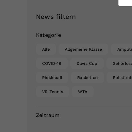
ei
News filtern
S
Kategorie
Alle
Allgemeine Klasse
Amputi
COVID-19
Davis Cup
Gehörlos
Pickleball
Racketlon
Rollstuhl
VR-Tennis
WTA
Zeitraum