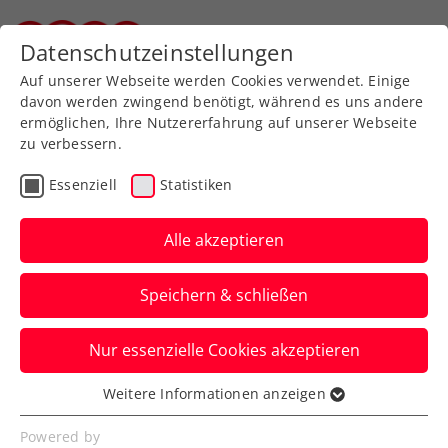
Datenschutzeinstellungen
Steirischer Tennisverband
Auf unserer Webseite werden Cookies verwendet. Einige
davon werden zwingend benötigt, während es uns andere
ermöglichen, Ihre Nutzererfahrung auf unserer Webseite
zu verbessern.
Aktuelle News
Essenziell
Statistiken
Alle akzeptieren
Speichern & schließen
Nur essenzielle Cookies akzeptieren
Weitere Informationen anzeigen
Essenziell
News filtern
Essenzielle Cookies werden für grundlegende
Powered by