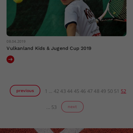
08.04.2019
Vulkanland Kids & Jugend Cup 2019
1
42
43
44
45
46
47
48
49
50
51
52
previous
53
next