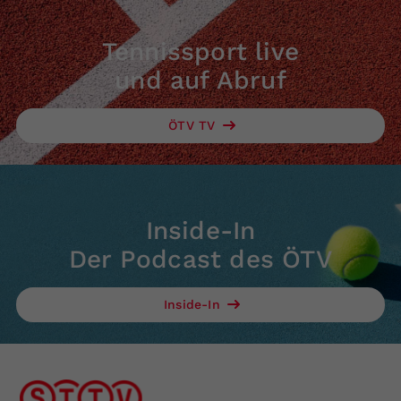
Tennissport live
und auf Abruf
ÖTV TV
Inside-In
Der Podcast des ÖTV
Inside-In