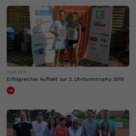
Dieser Wert speichert Ihre Consent-
Einstellungen. Unter anderem eine
zufällig generierte ID, für die
Zweck
historische Speicherung Ihrer
vorgenommen Einstellungen, falls der
Webseiten-Betreiber dies eingestellt
hat.
09.05.2019
Erfolgreicher Auftakt zur 3. Uhrturmtrophy 2019