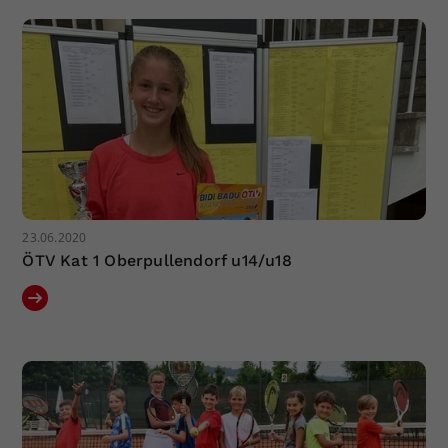
Dieser Wert speichert Ihre Consent-
Einstellungen. Unter anderem eine
zufällig generierte ID, für die
Zweck
historische Speicherung Ihrer
vorgenommen Einstellungen, falls der
Webseiten-Betreiber dies eingestellt
hat.
23.06.2020
ÖTV Kat 1 Oberpullendorf u14/u18