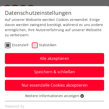
Datenschutzeinstellungen
Steirischer Tennisverband
Auf unserer Webseite werden Cookies verwendet. Einige
davon werden zwingend benötigt, während es uns andere
ermöglichen, Ihre Nutzererfahrung auf unserer Webseite
zu verbessern.
Aktuelle News
Essenziell
Statistiken
Alle akzeptieren
Speichern & schließen
Nur essenzielle Cookies akzeptieren
Weitere Informationen anzeigen
Essenziell
News filtern
Essenzielle Cookies werden für grundlegende
Powered by