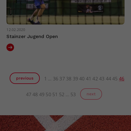
12.02.2020
Stainzer Jugend Open
1
36
37
38
39
40
41
42
43
44
45
46
previous
47
48
49
50
51
52
53
next