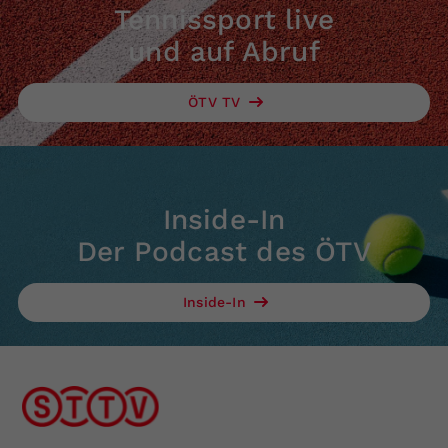
Tennissport live
und auf Abruf
ÖTV TV
Inside-In
Der Podcast des ÖTV
Inside-In