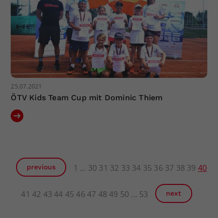
25.07.2021
ÖTV Kids Team Cup mit Dominic Thiem
1
30
31
32
33
34
35
36
37
38
39
40
previous
41
42
43
44
45
46
47
48
49
50
53
next