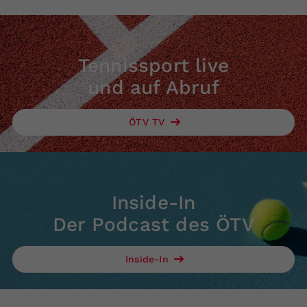
Tennissport live
und auf Abruf
ÖTV TV
Inside-In
Der Podcast des ÖTV
Inside-In