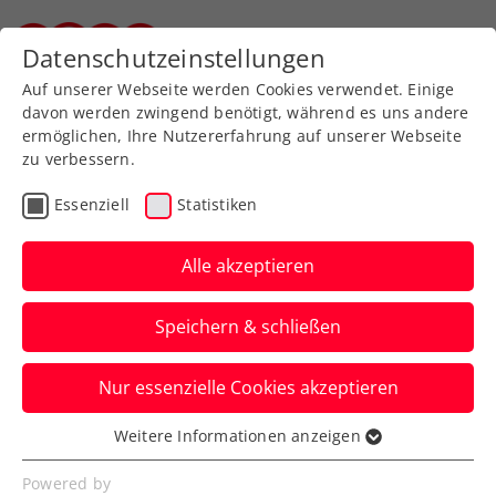
Datenschutzeinstellungen
Steirischer Tennisverband
Auf unserer Webseite werden Cookies verwendet. Einige
davon werden zwingend benötigt, während es uns andere
ermöglichen, Ihre Nutzererfahrung auf unserer Webseite
zu verbessern.
Aktuelle News
Essenziell
Statistiken
Alle akzeptieren
Speichern & schließen
Nur essenzielle Cookies akzeptieren
Weitere Informationen anzeigen
Essenziell
News filtern
Essenzielle Cookies werden für grundlegende
Powered by