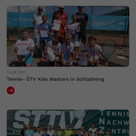
Dieser Wert speichert Ihre Consent-
Einstellungen. Unter anderem eine
zufällig generierte ID, für die
Zweck
historische Speicherung Ihrer
vorgenommen Einstellungen, falls der
Webseiten-Betreiber dies eingestellt
hat.
16.08.2021
Tennis- ÖTV Kids Masters in Schladming