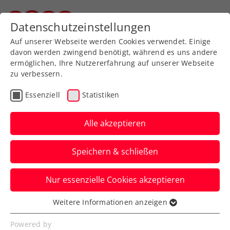
Datenschutzeinstellungen
Steirischer Tennisverband
Auf unserer Webseite werden Cookies verwendet. Einige
davon werden zwingend benötigt, während es uns andere
ermöglichen, Ihre Nutzererfahrung auf unserer Webseite
zu verbessern.
Aktuelle News
Essenziell
Statistiken
Alle akzeptieren
Speichern & schließen
Nur essenzielle Cookies akzeptieren
Weitere Informationen anzeigen
Essenziell
News filtern
Essenzielle Cookies werden für grundlegende
Powered by