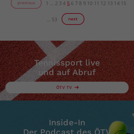
1
2
3
4
5
6
7
8
9
10
11
12
13
14
15
previous
53
next
Tennissport live
und auf Abruf
ÖTV TV
Inside-In
Der Podcast des ÖTV