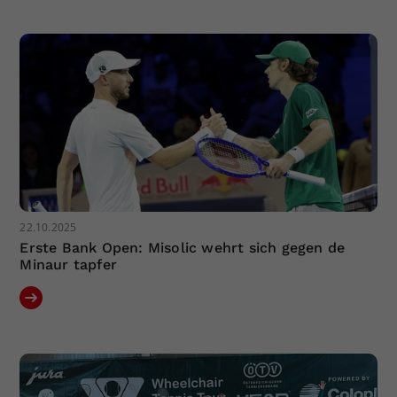
Dieser Wert speichert Ihre Consent-
Einstellungen. Unter anderem eine
zufällig generierte ID, für die
Zweck
historische Speicherung Ihrer
vorgenommen Einstellungen, falls der
Webseiten-Betreiber dies eingestellt
hat.
22.10.2025
Erste Bank Open: Misolic wehrt sich gegen de
Minaur tapfer